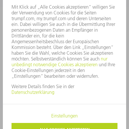
VORSTAND
GESCHÄFTSBERICHT
UNTERNEHMENSGRUNDSÄTZE
COMPLIANCE
HINWEISGEBERSYSTEM
SECURITY
PRESSEMITTEILUNGEN
MAGAZINE
LIEFERANTEN
NACHHALTIGKEIT
UMWELT & KLIMA
SOZIALES & GESELLSCHAFT
UNTERNEHMENSFÜHRUNG
IMPRESSUM
DATENSCHUTZ
COPYRIGHT UND MARKENZEICHEN
AGB