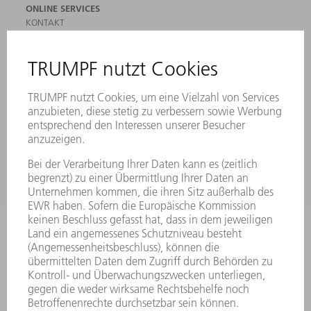
ONLINE SERVICES
KONTAKT
ANREGUNGEN, LOB UND KRITIK
STANDORTE
VERANSTALTUNGEN UND TERMINE
NEWSLETTER-ANMELDUNG
MYTRUMPF
SICHERHEITSDATENBLÄTTER
PRODUKTE
MASCHINEN & SYSTEME
LASER
LEISTUNGSELEKTRONIK
ELEKTROWERKZEUGE
SMART FACTORY
SOFTWARE
SERVICES
ANWENDUNGEN
BRANCHEN
UNTERNEHMEN
KARRIERE
STELLENANGEBOTE
UNTERNEHMENSPROFIL