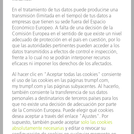
ELECTRÓNICA DE POTENCIA
HERRAMIENTAS PORTÁTILES
FÁBRICA INTELIGENTE
SOFTWARE
SERVICIOS
APLICACIONES
SECTORES
EMPRESA
CARRERA PROFESIONAL
OFERTAS DE TRABAJO
PERFIL DE LA EMPRESA
JUNTA DIRECTIVA
INFORME ANUAL
PRINCIPIOS CORPORATIVOS
CUMPLIMIENTO
SISTEMA DE INFORMADORES
SEGURIDAD
COMUNICADOS DE PRENSA
REVISTAS
SOSTENIBILIDAD
MEDIO AMBIENTE Y CLIMA
SOCIEDAD Y EMPRESA
GESTIÓN EMPRESARIAL