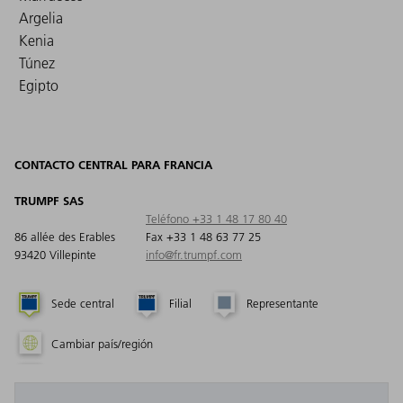
Argelia
Kenia
Túnez
Egipto
CONTACTO CENTRAL PARA FRANCIA
TRUMPF SAS
Teléfono +33 1 48 17 80 40
86 allée des Erables
Fax +33 1 48 63 77 25
93420 Villepinte
info@fr.trumpf.com
Sede central
Filial
Representante
Cambiar país/región