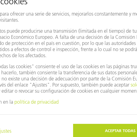
nte
Cambiar país/región
lizar Google Maps?
 aceptado nuestras cookies. Por favor, ajuste su
es de privacidad
.