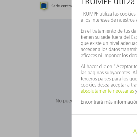
Sede central
Filial
Representa
¿Desea uti
No puede ver Google Maps porque no ha
Ajust