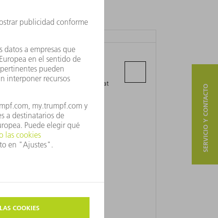
PT. TRUMPF INDONESIA
Jl. Daru II, Blok G5-30A
Kawasan Industri Delta Silicon 5 Kec.
Cikarang Pusat, Kab. Bekasi, Jawa Barat
SERVICIO Y CONTACTO
17815