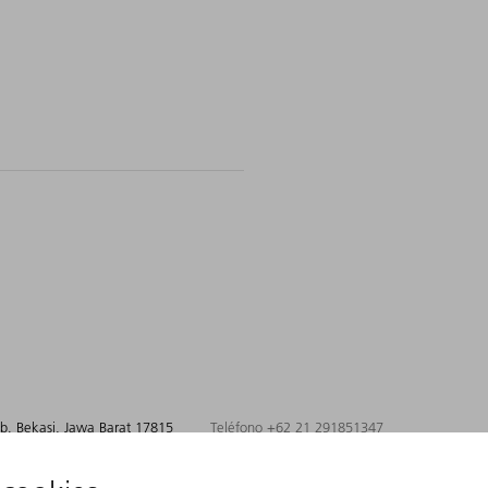
ab. Bekasi, Jawa Barat 17815
Teléfono +62 21 291851347
tidinfo@trumpf.com