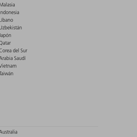
Malasia
Indonesia
Líbano
Uzbekistán
Japón
Qatar
Corea del Sur
Arabia Saudí
Vietnam
Taiwán
Australia