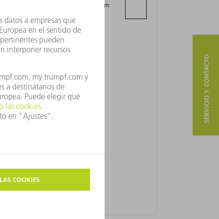
Boulevard My Ismail, Lot N°3, Premium
Center Immeuble A
- Casablanca Roches Noires
SERVICIO Y CONTACTO