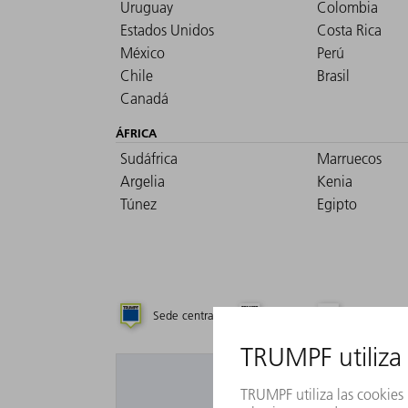
Uruguay
Colombia
Estados Unidos
Costa Rica
México
Perú
Chile
Brasil
Canadá
ÁFRICA
Sudáfrica
Marruecos
Argelia
Kenia
Túnez
Egipto
Sede central
Filial
Representa