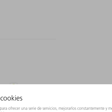
nte
Cambiar país/región