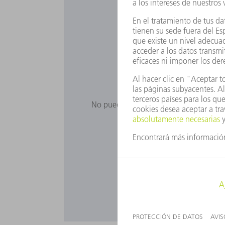
¿Desea uti
No puede ver Google Maps porque no ha
Ajust