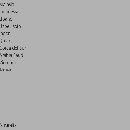
Malasia
Indonesia
Líbano
Uzbekistán
Japón
Qatar
Corea del Sur
Arabia Saudí
Vietnam
Taiwán
Australia