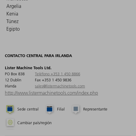
Argelia
Kenia
Túnez
Egipto
CONTACTO CENTRAL PARA IRLANDA
Lister Machine Tools Ltd.
PO Box 838
Teléfono +353 1 450 8866
12 Dublin
Fax +353 1 450 9836
Irlanda
sales@listermachinetools.com
http://www.listermachinetools.com/index.php
Sede central
Filial
Representante
Cambiar país/región