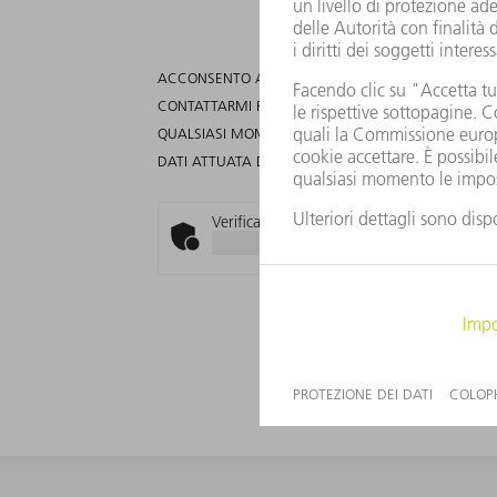
ACCONSENTO AL TRATTAMENTO DEI DATI DA ME FORN
CONTATTARMI PER TALI FINALITÀ VIA POSTA, E-MA
QUALSIASI MOMENTO, ANCHE IN PARTE, SCRIVEND
DATI ATTUATA DA TRUMPF SONO DISPONIBILI NELL
Verifica Anti-Robot
Clicca per iniziare
Friendly
Captcha ⇗