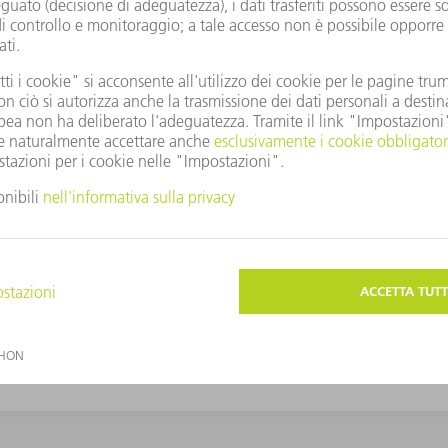
ITI IN PRECEDENZA DA PARTE DEL GRUPPO TRUMPF PER FINALITÀ DI RICE
IL E TELEFONO, PER INFORMARMI SU OFFERTE E SERVIZI ATTUALI DI TRUMP
O ALL'INDIRIZZO
DIREZIONE.COMMERCIALE.TRUMPF@IT.TRUMPF.COM
. ULT
'INFORMATIVA SULLA
RISERVATEZZA DEI DATI PERSONALI
.
INVIA