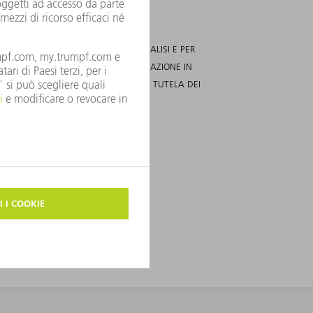
RCA DI MERCATO, PUBBLICITÀ E ANALISI E PER
F. POTRÒ REVOCARE QUESTA AUTORIZZAZIONE IN
ERIORI INFORMAZIONI RIGUARDO ALLA TUTELA DEI