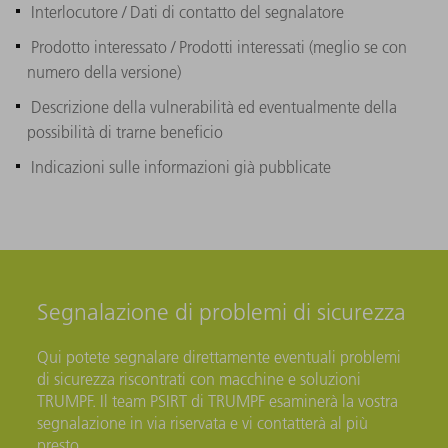
Interlocutore / Dati di contatto del segnalatore
Prodotto interessato / Prodotti interessati (meglio se con
numero della versione)
Descrizione della vulnerabilità ed eventualmente della
possibilità di trarne beneficio
Indicazioni sulle informazioni già pubblicate
Segnalazione di problemi di sicurezza
Qui potete segnalare direttamente eventuali problemi
di sicurezza riscontrati con macchine e soluzioni
TRUMPF. Il team PSIRT di TRUMPF esaminerà la vostra
segnalazione in via riservata e vi contatterà al più
presto.