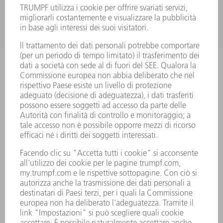
LASER
ELETTRONICA DI POTENZA
MACCHINE UTENSILI ELETTRICHE
SMART FACTORY
SOFTWARE
SERVICES
APPLICAZIONI
SETTORI
L'AZIENDA
CARRIERA
OFFERTE DI LAVORO
PROFILO DELL'AZIENDA
PRESIDENZA
RELAZIONE DI BILANCIO
PRINCIPI AZIENDALI
COMPLIANCE
SISTEMA DI WHISTLEBLOWING
SECURITY
COMUNICATI STAMPA
RIVISTE
SOSTENIBILITÀ
CLIMA E AMBIENTE
IMPEGNO SOCIALE E COMUNITARIO