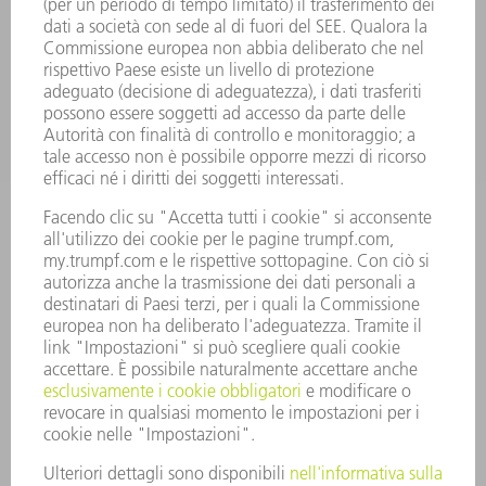
APPLICAZIONI
SETTORI
L'AZIENDA
CARRIERA
OFFERTE DI LAVORO
PROFILO DELL'AZIENDA
PRESIDENZA
RELAZIONE DI BILANCIO
PRINCIPI AZIENDALI
COMPLIANCE
SISTEMA DI WHISTLEBLOWING
SECURITY
COMUNICATI STAMPA
RIVISTE
SOSTENIBILITÀ
CLIMA E AMBIENTE
IMPEGNO SOCIALE E COMUNITARIO
GOVERNANCE AZIENDALE