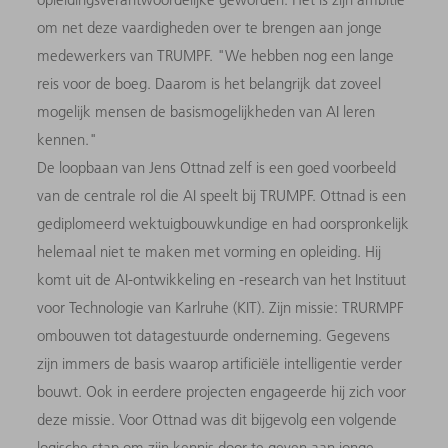
om net deze vaardigheden over te brengen aan jonge
medewerkers van TRUMPF. "We hebben nog een lange
reis voor de boeg. Daarom is het belangrijk dat zoveel
mogelijk mensen de basismogelijkheden van AI leren
kennen."
De loopbaan van Jens Ottnad zelf is een goed voorbeeld
van de centrale rol die AI speelt bij TRUMPF. Ottnad is een
gediplomeerd wektuigbouwkundige en had oorspronkelijk
helemaal niet te maken met vorming en opleiding. Hij
komt uit de AI-ontwikkeling en -research van het Instituut
voor Technologie van Karlruhe (KIT). Zijn missie: TRURMPF
ombouwen tot datagestuurde onderneming. Gegevens
zijn immers de basis waarop artificiële intelligentie verder
bouwt. Ook in eerdere projecten engageerde hij zich voor
deze missie. Voor Ottnad was dit bijgevolg een volgende
logische stap om zijn kennis door te geven aan jonge