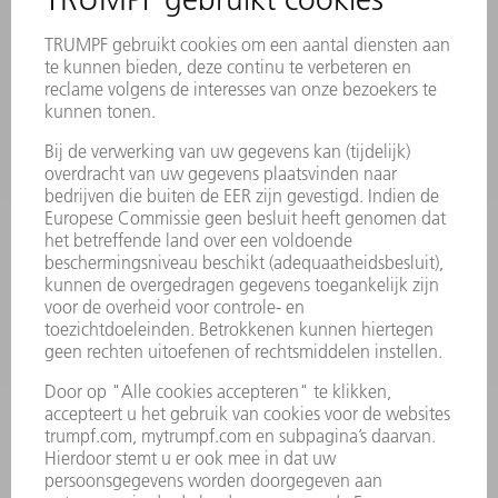
MYTRUMPF
VEILIGHEIDSGEGEVENSBLADEN
PRODUCTEN
MACHINES & SYSTEMEN
LASER
VERMOGENSELEKTRONICA
ELEKTROGEREEDSCHAP
SMART FACTORY
SOFTWARE
SERVICES
TOEPASSINGEN
SECTOREN
ONDERNEMING
CARRIÈRE
VACATURES
BEDRIJFSPROFIEL
RAAD VAN BESTUUR
JAARVERSLAG
BEDRIJFSPRINCIPES
COMPLIANCE
KLOKKENLUIDERSYSTEEM
BEVEILIGING