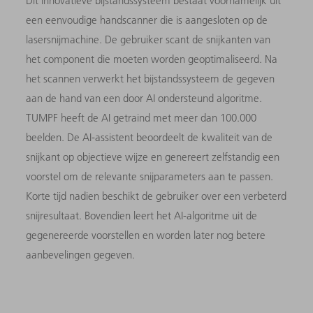
Dit innovatieve bijstandssysteem bestaat voornamelijk uit
een eenvoudige handscanner die is aangesloten op de
lasersnijmachine. De gebruiker scant de snijkanten van
het component die moeten worden geoptimaliseerd. Na
het scannen verwerkt het bijstandssysteem de gegeven
aan de hand van een door AI ondersteund algoritme.
TUMPF heeft de AI getraind met meer dan 100.000
beelden. De AI-assistent beoordeelt de kwaliteit van de
snijkant op objectieve wijze en genereert zelfstandig een
voorstel om de relevante snijparameters aan te passen.
Korte tijd nadien beschikt de gebruiker over een verbeterd
snijresultaat. Bovendien leert het AI-algoritme uit de
gegenereerde voorstellen en worden later nog betere
aanbevelingen gegeven.