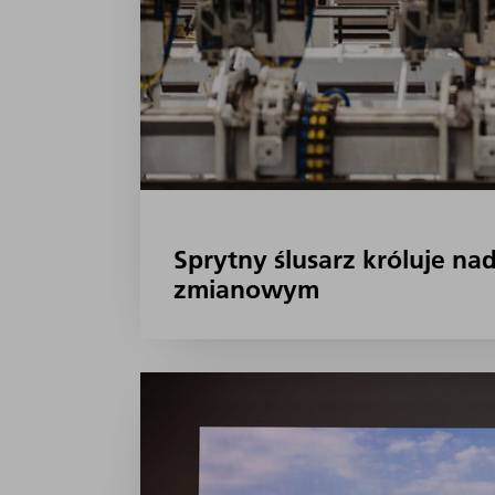
Sprytny ślusarz króluje na
zmianowym