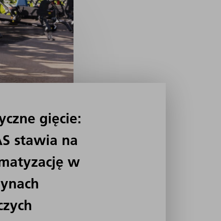
yczne gięcie:
S stawia na
matyzację w
ynach
czych