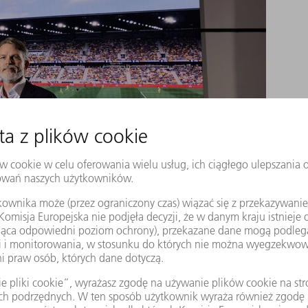
miarze XXL: TRUMPF i Daktronics pokazuj