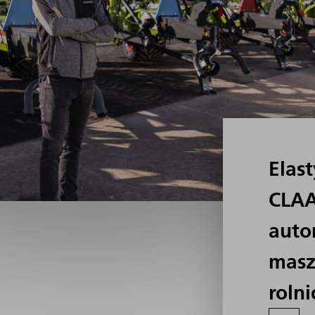
Elast
CLAA
auto
masz
rolni