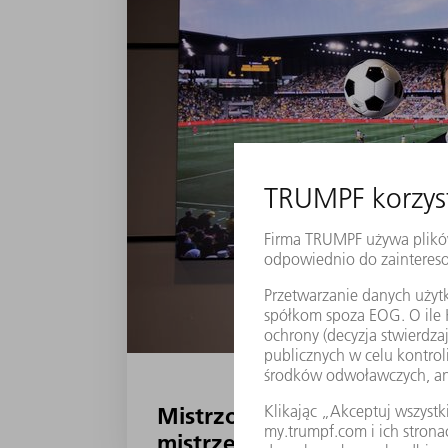
Mistrzowskie emocje w roz
mistrzem świata