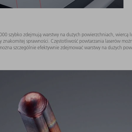
000 szybko zdejmują warstwy na dużych powierzchniach, wiercą lu
y znakomitej sprawności. Częstotliwość powtarzania laserów moż
 można szczególnie efektywnie zdejmować warstwy na dużych pow