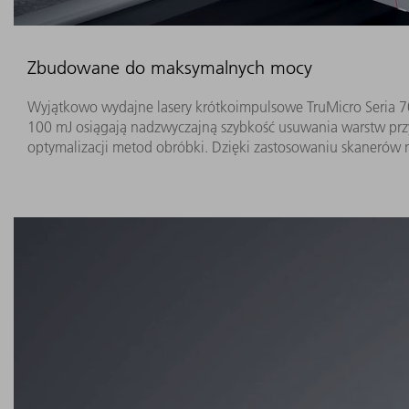
Zbudowane do maksymalnych mocy
Wyjątkowo wydajne lasery krótkoimpulsowe TruMicro Seria 7
100 mJ osiągają nadzwyczajną szybkość usuwania warstw prz
optymalizacji metod obróbki. Dzięki zastosowaniu skanerów