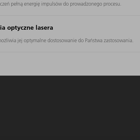
iczeń pełną energię impulsów do prowadzonego procesu.
ia optyczne lasera
ożliwia jej optymalne dostosowanie do Państwa zastosowania.