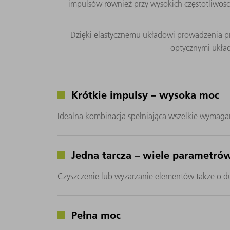
impulsów również przy wysokich częstotliwości
Dzięki elastycznemu układowi prowadzenia pro
optycznymi układ
Krótkie impulsy – wysoka moc
Idealna kombinacja spełniająca wszelkie wymaga
Jedna tarcza – wiele parametró
Czyszczenie lub wyżarzanie elementów także o d
Pełna moc