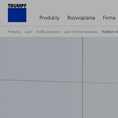
Produkty
Rozwiązania
Firma
Produkty
Laser
Źródła laserowe
Laser krótkoimpulsowy
TruMicro S