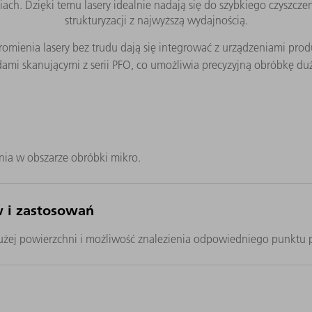
ach. Dzięki temu lasery idealnie nadają się do szybkiego czyszcz
strukturyzacji z najwyższą wydajnością.
mienia lasery bez trudu dają się integrować z urządzeniami prod
ami skanującymi z serii PFO, co umożliwia precyzyjną obróbkę du
nia w obszarze obróbki mikro.
w i zastosowań
użej powierzchni i możliwość znalezienia odpowiedniego punktu p