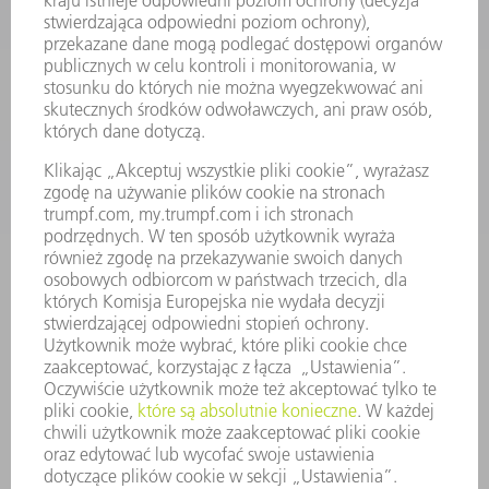
SMART FACTORY
OPROGRAMOWANIE
USŁUGI SERWISOWE
ZASTOSOWANIA
BRANŻE
FIRMA
KARIERA
OFERTY STANOWISK
PROFIL FIRMY
ZARZĄD
SPRAWOZDANIE Z DZIAŁALNOŚCI
ZASADY BIZNESOWE
ZAPEWNIENIE ZGODNOŚCI DZIAŁALNOŚCI Z REGULACJAMI
SYSTEM ZGŁASZANIA NIEPRAWIDŁOWOŚCI
BEZPIECZEŃSTWO
INFORMACJE PRASOWE
MAGAZYNY
ZRÓWNOWAŻONY ROZWÓJ
ŚRODOWISKO I KLIMAT
SPOŁECZEŃSTWO
KIEROWANIE PRZEDSIĘBIORSTWEM