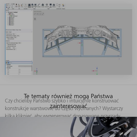
Te tematy również mogą Państwa
Czy chcieliby Państwo szybko i intuicyjnie konstruować
zainteresować
konstrukcje warstwowe do części wycinanych? Wystarczy
kilka kliknięć, aby wygenerować dopasowane przyrządy
Liczne narzędzie umożliwiają doskonałą optymalizację
przyrządów.