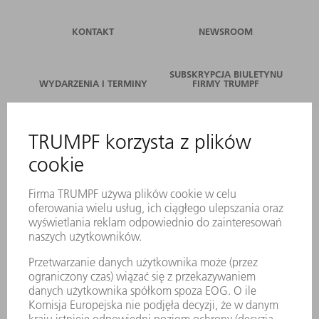
KONTAKT
NEWSROOM
SUBSKRYPCJA BIULETYNU
WYDARZENIA I TERMINY
FIRMY TRUMPF
SERWIS ONLINE
KONTAKT
LOKALIZACJE
WYDARZENIA I TERMINY
SUBSKRYPCJA NEWSLETTERA
MYTRUMPF
KARTY BEZPIECZEŃSTWA
PRODUKTY
MASZYNY & SYSTEMY
LASER
ENERGOELEKTRONIKA
ELEKTRONARZĘDZIA