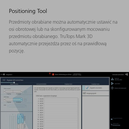
Positioning Tool
Przedmioty obrabiane można automatycznie ustawić na
osi obrotowej lub na skonfigurowanym mocowaniu
przedmiotu obrabianego. TruTops Mark 3D
automatycznie przejeżdża przez oś na prawidłową
pozycję.