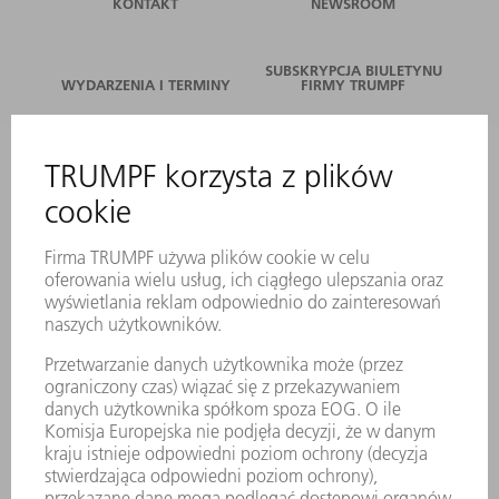
KONTAKT
NEWSROOM
SUBSKRYPCJA BIULETYNU
WYDARZENIA I TERMINY
FIRMY TRUMPF
SERWIS ONLINE
KONTAKT
LOKALIZACJE
WYDARZENIA I TERMINY
SUBSKRYPCJA NEWSLETTERA
MYTRUMPF
KARTY BEZPIECZEŃSTWA
PRODUKTY
MASZYNY & SYSTEMY
LASER
ENERGOELEKTRONIKA
ELEKTRONARZĘDZIA
SMART FACTORY
OPROGRAMOWANIE