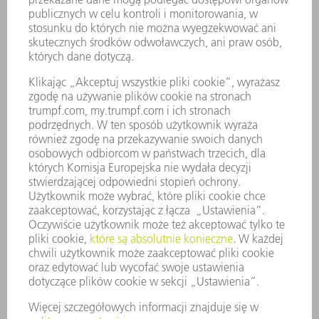
USŁUGI SERWISOWE
ZASTOSOWANIA
BRANŻE
FIRMA
KARIERA
OFERTY STANOWISK
PROFIL FIRMY
ZARZĄD
SPRAWOZDANIE Z DZIAŁALNOŚCI
ZASADY BIZNESOWE
ZAPEWNIENIE ZGODNOŚCI DZIAŁALNOŚCI Z REGULACJAMI
SYSTEM ZGŁASZANIA NIEPRAWIDŁOWOŚCI
BEZPIECZEŃSTWO
INFORMACJE PRASOWE
MAGAZYNY
ZRÓWNOWAŻONY ROZWÓJ
ŚRODOWISKO I KLIMAT
SPOŁECZEŃSTWO
KIEROWANIE PRZEDSIĘBIORSTWEM