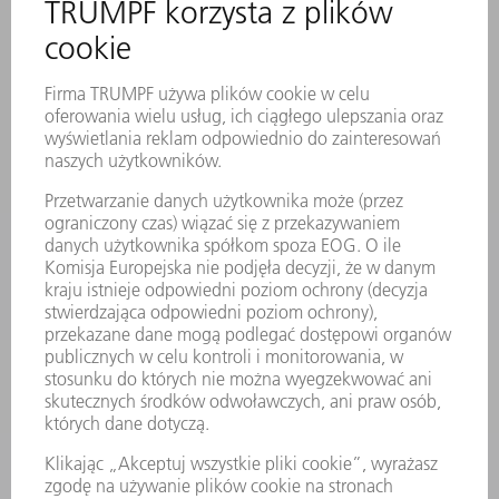
SERWIS ONLINE
KONTAKT
LOKALIZACJE
WYDARZENIA I TERMINY
SUBSKRYPCJA NEWSLETTERA
MYTRUMPF
KARTY BEZPIECZEŃSTWA
PRODUKTY
MASZYNY & SYSTEMY
LASER
ENERGOELEKTRONIKA
ELEKTRONARZĘDZIA
SMART FACTORY
OPROGRAMOWANIE
USŁUGI SERWISOWE
ZASTOSOWANIA
BRANŻE
FIRMA
KARIERA
OFERTY STANOWISK
PROFIL FIRMY