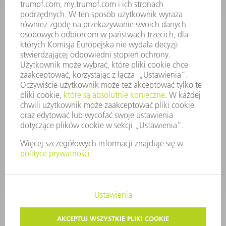
ZARZĄD
SPRAWOZDANIE Z DZIAŁALNOŚCI
ZASADY BIZNESOWE
ZAPEWNIENIE ZGODNOŚCI DZIAŁALNOŚCI Z REGULACJAMI
SYSTEM ZGŁASZANIA NIEPRAWIDŁOWOŚCI
BEZPIECZEŃSTWO
INFORMACJE PRASOWE
MAGAZYNY
ZRÓWNOWAŻONY ROZWÓJ
ŚRODOWISKO I KLIMAT
SPOŁECZEŃSTWO
KIEROWANIE PRZEDSIĘBIORSTWEM
STOPKA
OCHRONA DANYCH
PRAWA AUTORSKIE I PRAWA DOTYCZĄCE ZNAKÓW TOWAROWYCH
USTAWIENIA PRYWATNOŚCI