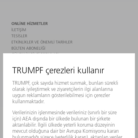
ONLINE HIZMETLER
İLETIŞIM
TESISLER
ETKINLIKLER VE ÖNEMLI TARIHLER
BÜLTEN ABONELIĞI
GÜVENLIK BILGI FORMLARI
ÜRÜNLER
MAKINALAR VE SISTEMLER
LAZER
GÜÇ ELEKTRONIĞI SISTEMI
ELEKTRIKLI ALETLER
SMART FACTORY
YAZILIM
SERVISLER
UYGULAMALAR
SEKTÖRLER
ŞIRKET
KARIYER
SUNULAN POZISYONLAR