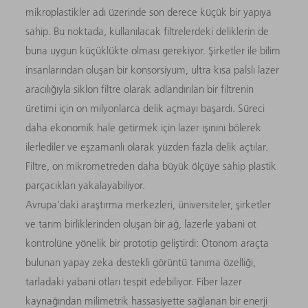
mikroplastikler adı üzerinde son derece küçük bir yapıya
sahip. Bu noktada, kullanılacak filtrelerdeki deliklerin de
buna uygun küçüklükte olması gerekiyor. Şirketler ile bilim
insanlarından oluşan bir konsorsiyum, ultra kısa palslı lazer
aracılığıyla siklon filtre olarak adlandırılan bir filtrenin
üretimi için on milyonlarca delik açmayı başardı. Süreci
daha ekonomik hale getirmek için lazer ışınını bölerek
ilerlediler ve eşzamanlı olarak yüzden fazla delik açtılar.
Filtre, on mikrometreden daha büyük ölçüye sahip plastik
parçacıkları yakalayabiliyor.
Avrupa'daki araştırma merkezleri, üniversiteler, şirketler
ve tarım birliklerinden oluşan bir ağ, lazerle yabani ot
kontrolüne yönelik bir prototip geliştirdi: Otonom araçta
bulunan yapay zeka destekli görüntü tanıma özelliği,
tarladaki yabani otları tespit edebiliyor. Fiber lazer
kaynağından milimetrik hassasiyette sağlanan bir enerji