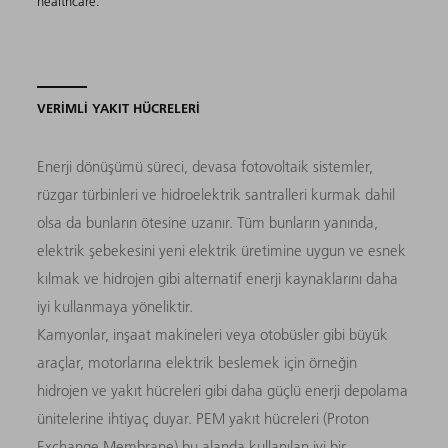
healthcare.
VERİMLİ YAKIT HÜCRELERİ
Enerji dönüşümü süreci, devasa fotovoltaik sistemler,
rüzgar türbinleri ve hidroelektrik santralleri kurmak dahil
olsa da bunların ötesine uzanır. Tüm bunların yanında,
elektrik şebekesini yeni elektrik üretimine uygun ve esnek
kılmak ve hidrojen gibi alternatif enerji kaynaklarını daha
iyi kullanmaya yöneliktir.
Kamyonlar, inşaat makineleri veya otobüsler gibi büyük
araçlar, motorlarına elektrik beslemek için örneğin
hidrojen ve yakıt hücreleri gibi daha güçlü enerji depolama
ünitelerine ihtiyaç duyar. PEM yakıt hücreleri (Proton
Exchange Membrane) bu alanda kullanılan iyi bir