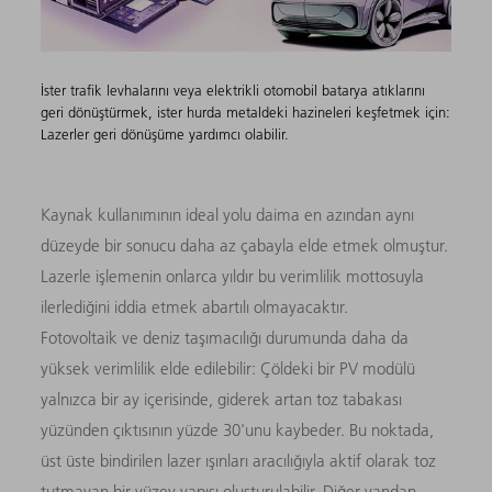
İster trafik levhalarını veya elektrikli otomobil batarya atıklarını
geri dönüştürmek, ister hurda metaldeki hazineleri keşfetmek için:
Lazerler geri dönüşüme yardımcı olabilir.
Kaynak kullanımının ideal yolu daima en azından aynı
düzeyde bir sonucu daha az çabayla elde etmek olmuştur.
Lazerle işlemenin onlarca yıldır bu verimlilik mottosuyla
ilerlediğini iddia etmek abartılı olmayacaktır.
Fotovoltaik ve deniz taşımacılığı durumunda daha da
yüksek verimlilik elde edilebilir: Çöldeki bir PV modülü
yalnızca bir ay içerisinde, giderek artan toz tabakası
yüzünden çıktısının yüzde 30'unu kaybeder. Bu noktada,
üst üste bindirilen lazer ışınları aracılığıyla aktif olarak toz
tutmayan bir yüzey yapısı oluşturulabilir. Diğer yandan,