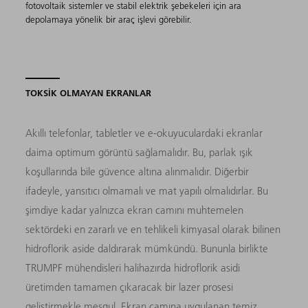
fotovoltaik sistemler ve stabil elektrik şebekeleri için ara
depolamaya yönelik bir araç işlevi görebilir.
TOKSİK OLMAYAN EKRANLAR
Akıllı telefonlar, tabletler ve e-okuyuculardaki ekranlar
daima optimum görüntü sağlamalıdır. Bu, parlak ışık
koşullarında bile güvence altına alınmalıdır. Diğerbir
ifadeyle, yansıtıcı olmamalı ve mat yapılı olmalıdırlar. Bu
şimdiye kadar yalnızca ekran camını muhtemelen
sektördeki en zararlı ve en tehlikeli kimyasal olarak bilinen
hidroflorik aside daldırarak mümkündü. Bununla birlikte
TRUMPF mühendisleri halihazırda hidroflorik asidi
üretimden tamamen çıkaracak bir lazer prosesi
geliştirmekle meşgul. Ekran camına uygulanan temiz,