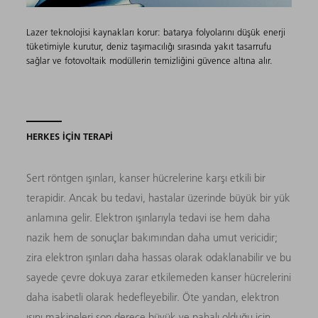
Lazer teknolojisi kaynakları korur: batarya folyolarını düşük enerji
tüketimiyle kurutur, deniz taşımacılığı sırasında yakıt tasarrufu
sağlar ve fotovoltaik modüllerin temizliğini güvence altına alır.
HERKES İÇİN TERAPİ
Sert röntgen ışınları, kanser hücrelerine karşı etkili bir
terapidir. Ancak bu tedavi, hastalar üzerinde büyük bir yük
anlamına gelir. Elektron ışınlarıyla tedavi ise hem daha
nazik hem de sonuçlar bakımından daha umut vericidir;
zira elektron ışınları daha hassas olarak odaklanabilir ve bu
sayede çevre dokuya zarar etkilemeden kanser hücrelerini
daha isabetli olarak hedefleyebilir. Öte yandan, elektron
ışını makineleri son derece büyük ve pahalı olduğu için