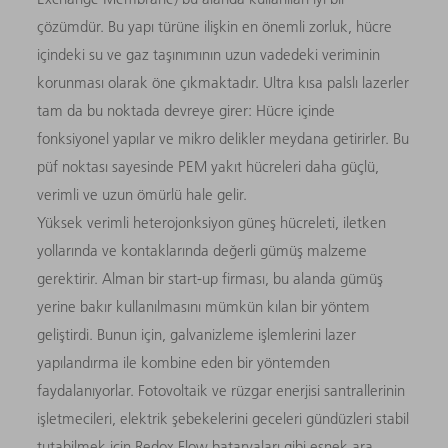
çözümdür. Bu yapı türüne ilişkin en önemli zorluk, hücre
içindeki su ve gaz taşınımının uzun vadedeki veriminin
korunması olarak öne çıkmaktadır. Ultra kısa palslı lazerler
tam da bu noktada devreye girer: Hücre içinde
fonksiyonel yapılar ve mikro delikler meydana getirirler. Bu
püf noktası sayesinde PEM yakıt hücreleri daha güçlü,
verimli ve uzun ömürlü hale gelir.
Yüksek verimli heterojonksiyon güneş hücreleti, iletken
yollarında ve kontaklarında değerli gümüş malzeme
gerektirir. Alman bir start-up firması, bu alanda gümüş
yerine bakır kullanılmasını mümkün kılan bir yöntem
geliştirdi. Bunun için, galvanizleme işlemlerini lazer
yapılandırma ile kombine eden bir yöntemden
faydalanıyorlar. Fotovoltaik ve rüzgar enerjisi santrallerinin
işletmecileri, elektrik şebekelerini geceleri gündüzleri stabil
tutabilmek için Redox Flow bataryaları gibi esnek ara