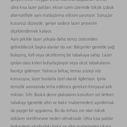
ultra kısa lazer palsları, ekran camı üzerinde toksik çubuk
alternatifiyle aynı matlaştırma etkisini yaratıyor. Sonuçlar
kusursuz düzeyde, geriye sadece lazer prosesini
ölçeklendirmek kalıyor.
Aynı şekilde lazer yoluyla daha temiz üstesinden
gelinebilecek başka alanlar da var: Bileşenler genelde yağ
bulaşmış, kirli veya oksitlenmiş bir tabakaya sahip. Lazer
ışınları olası kirleri buharlaştırıyor veya oksit tabakalarını
basitçe gideriyor. Yalnızca birkaç temas yüzeyi söz
konusuysa, lazer bunlarla özel olarak ilgileniyor. Işınla
temizlik sonrasında imha edilmesi gereken kimyasal atık
miktarı: Sıfır. Baskılı devre plakalarını korurken üst iletken
tabakayı (genelde altın ve bakır malzemeden) aşındırmak
da yaygın bir uygulama. Bu da imhası zor olan toksik
atıkların üretilmesine neden olmaktadır. Ultra kısa palslar
iletkenlerin etrafındaki bakır ve altın malzemeleri çıkarır.