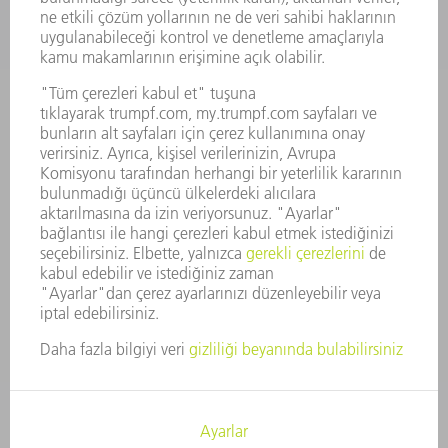
ŞIRKET PROFILI
YÖNETIM
FAALIYET RAPORU
ŞIRKET PRENSIPLERI
MEVZUATLARA UYUM
BILDIRIM SISTEMI
GÜVENLIK
BASIN BÜLTENLERI
DERGILER
SÜRDÜRÜLEBILIRLIK
ÇEVRE VE IKLIM
SOSYAL VE TOPLUMSAL KONULAR
ŞIRKET YÖNETIMI
YAYIN HAKLARI
GIZLILIK
TELIF HAKKI VE TESCILLI MARKA