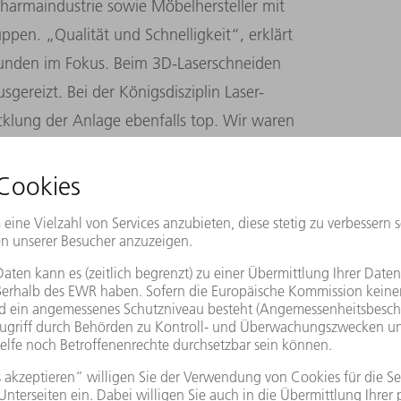
harmaindustrie sowie Möbelhersteller mit
pen. „Qualität und Schnelligkeit“, erklärt
Kunden im Fokus. Beim 3D-Laserschneiden
gereizt. Bei der Königsdisziplin Laser-
cklung der Anlage ebenfalls top. Wir waren
er Software bei der Programmierung stecken