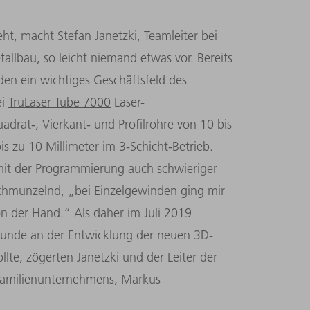
t, macht Stefan Janetzki, Teamleiter bei
lbau, so leicht niemand etwas vor. Bereits
den ein wichtiges Geschäftsfeld des
ei
TruLaser Tube 7000
Laser-
rat-, Vierkant- und Profilrohre von 10 bis
s zu 10 Millimeter im 3-Schicht-Betrieb.
mit der Programmierung auch schwieriger
schmunzelnd, „bei Einzelgewinden ging mir
on der Hand.“ Als daher im Juli 2019
kunde an der Entwicklung der neuen 3D-
te, zögerten Janetzki und der Leiter der
Familienunternehmens, Markus