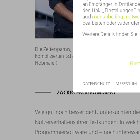
Die Zeitersparnis, die Programming Tube bei der P
komplizierten Schweißbaugruppen positiv auf die 
Hobmaier)
ZACKIG PROGRAMMIERT
Wie gut noch besser geht, untersuchten d
Nutzerverhaltens ihrer Testkunden: In welch
Programmiersoftware und – noch interessan