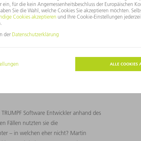
rogrammierung bietet, wirkt sich vor allem bei
komplette Durchlaufzeit aus. (Bild: Stefan
ie TRUMPF Software Entwickler anhand des
en Fällen nutzten sie die
ter – in welchen eher nicht? Martin