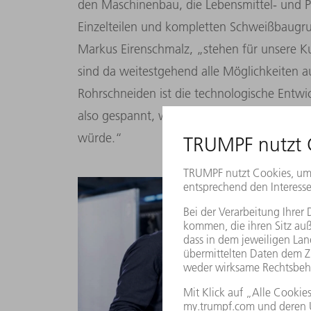
den Maschinenbau, die Lebensmittel- und P
Einzelteilen und kompletten Schweißbaugrup
Markus Eirenschmalz, „stehen für unsere 
sind da weitestgehend alle Möglichkeiten aus
Rohrschneiden ist die technologische Entwi
also gespannt, welches Potenzial noch in d
würde.“