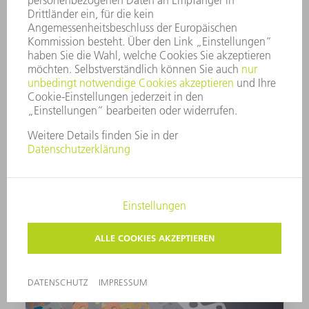
CoolLine
Baustahl erhitzt sich beim Laserschneiden
besonders stark und kann dadurch
unkontrolliert schmelzen. Mit CoolLine passiert
das nicht. Während der Bearbeitung sprühen
Düsen mit präzisen Bohrungen Wassernebel
kreisrund um den Laserstrahl auf das
Werkstück. Die Verdampfungsenergie des
Wassers bewirkt, dass das Material um den
Laserstrahl gekühlt wird. CoolLine ermöglicht
so neue Geometrien, eine engere Schachtelung
und erhöht die Prozesssicherheit bei der
Bearbeitung von dickem Baustahl deutlich.