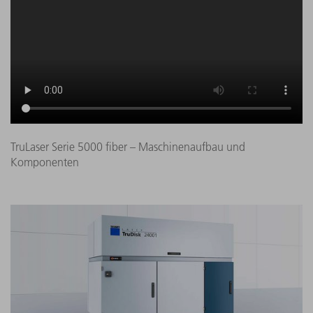
TruLaser Serie 5000 fiber – Maschinenaufbau und
Komponenten