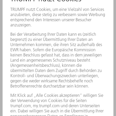
Nanojoints
Nanojoints ermöglichen – unabhängig von der
Bauteilgeometire – eine prozesssichere und
ressourceneffiziente Bearbeitung Ihrer Bauteile:
höhere Produktivität, bessere Teilequalität und
einfachere Teileentnahme dank minimaler
Fixierung im Restgitter. In vielen Fällen ist keine
Nacharbeit notwendig. Im Gegensatz dazu,
fixieren Microjoints das Bauteil über die
gesamte Blechdicke mit einem Haltesteg im
Restgitter. Die sichtbare Konturverletzung
erfordert in den meisten Fällen eine
zeitintensive manuelle Nacharbeit der Bauteile.
Die Teileentnahme ist bei dünnen Blechdicken