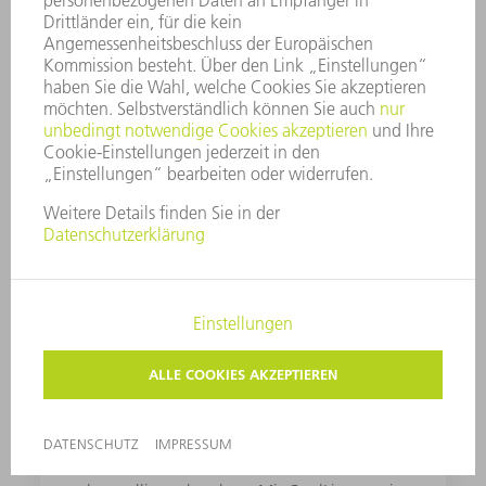
aufwendiger, bei mittleren Blechdicken nahezu
unmöglich.
CoolLine
Baustahl erhitzt sich beim Laserschneiden
besonders stark und kann dadurch