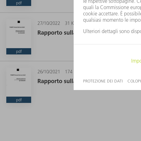
pdf
27/10/2022
31 KB
Rapporto sulla trasparenza ai sensi del
pdf
26/10/2021
174 KB
Rapporto sulla trasparenza ai sensi del
pdf