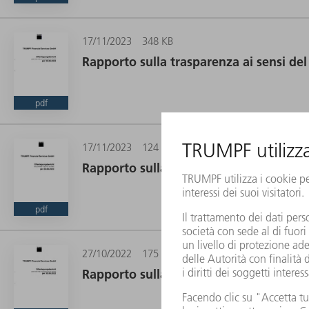
17/11/2023
348 KB
Rapporto sulla trasparenza ai sensi del
pdf
17/11/2023
124 KB
Rapporto sulla trasparenza ai sensi del
pdf
27/10/2022
175 KB
Rapporto sulla trasparenza ai sensi del