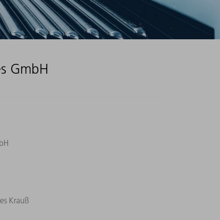
ices GmbH
mbH
es Krauß