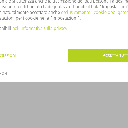
 § 26a KWG (Legge sul sistema creditizio) – esercizio
 CRR - esercizio 2020/2021