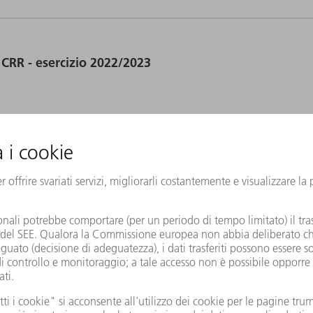
 CRR - esercizio 2022/2023
 § 26a KWG (Legge sul sistema creditizio) – esercizio
 CRR - esercizio 2021/2022