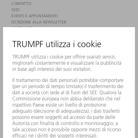
CONTATTO
SEDI
EVENTI E APPUNTAMENTI
ISCRIZIONE ALLA NEWSLETTER
MYTRUMPF
SCHEDE DI SICUREZZA
PRODOTTI
MACCHINE & SISTEMI
LASER
ELETTRONICA DI POTENZA
MACCHINE UTENSILI ELETTRICHE
SMART FACTORY
SOFTWARE
SERVICES
APPLICAZIONI
SETTORI
L'AZIENDA
CARRIERA
OFFERTE DI LAVORO
PROFILO DELL'AZIENDA
PRESIDENZA
RELAZIONE DI BILANCIO