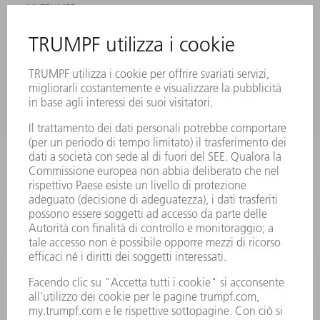
MYTRUMPF
SCHEDE DI SICUREZZA
PRODOTTI
MACCHINE & SISTEMI
LASER
ELETTRONICA DI POTENZA
MACCHINE UTENSILI ELETTRICHE
SMART FACTORY
SOFTWARE
SERVICES
APPLICAZIONI
SETTORI
L'AZIENDA
CARRIERA
OFFERTE DI LAVORO
PROFILO DELL'AZIENDA
PRESIDENZA
RELAZIONE DI BILANCIO
PRINCIPI AZIENDALI
COMPLIANCE
SISTEMA DI WHISTLEBLOWING
SECURITY