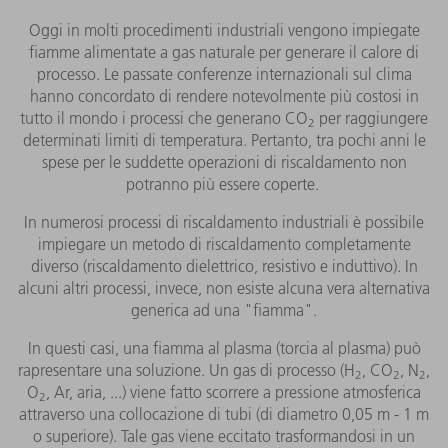
Oggi in molti procedimenti industriali vengono impiegate
fiamme alimentate a gas naturale per generare il calore di
processo. Le passate conferenze internazionali sul clima
hanno concordato di rendere notevolmente più costosi in
tutto il mondo i processi che generano CO
per raggiungere
2
determinati limiti di temperatura. Pertanto, tra pochi anni le
spese per le suddette operazioni di riscaldamento non
potranno più essere coperte.
In numerosi processi di riscaldamento industriali è possibile
impiegare un metodo di riscaldamento completamente
diverso (riscaldamento dielettrico, resistivo e induttivo). In
alcuni altri processi, invece, non esiste alcuna vera alternativa
generica ad una "fiamma".
In questi casi, una fiamma al plasma (torcia al plasma) può
rapresentare una soluzione. Un gas di processo (H
, CO
, N
,
2
2
2
O
, Ar, aria, ...) viene fatto scorrere a pressione atmosferica
2
attraverso una collocazione di tubi (di diametro 0,05 m - 1 m
o superiore). Tale gas viene eccitato trasformandosi in un