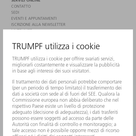
SERVIZI ONLINE
CONTATTO
SEDI
EVENTI E APPUNTAMENTI
ISCRIZIONE ALLA NEWSLETTER
MYTRUMPF
SCHEDE DI SICUREZZA
PRODOTTI
MACCHINE & SISTEMI
LASER
ELETTRONICA DI POTENZA
MACCHINE UTENSILI ELETTRICHE
SMART FACTORY
SOFTWARE
SERVICES
APPLICAZIONI
SETTORI
L'AZIENDA
CARRIERA
OFFERTE DI LAVORO
PROFILO DELL'AZIENDA
PRESIDENZA
RELAZIONE DI BILANCIO