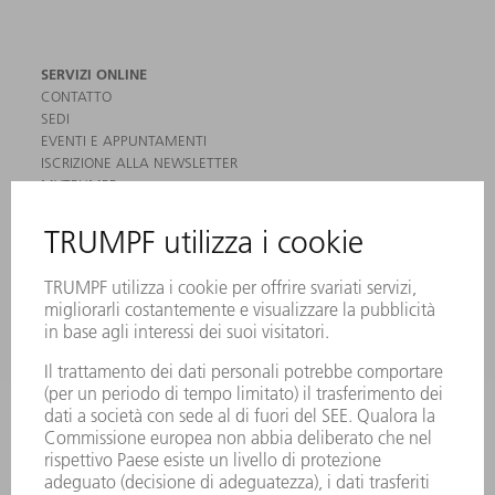
SERVIZI ONLINE
CONTATTO
SEDI
EVENTI E APPUNTAMENTI
ISCRIZIONE ALLA NEWSLETTER
MYTRUMPF
SCHEDE DI SICUREZZA
PRODOTTI
MACCHINE & SISTEMI
LASER
ELETTRONICA DI POTENZA
MACCHINE UTENSILI ELETTRICHE
SMART FACTORY
SOFTWARE
SERVICES
APPLICAZIONI
SETTORI
L'AZIENDA
CARRIERA
OFFERTE DI LAVORO