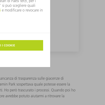
mancanza di trasparenza sulle giacenze di
aemin Park sospettava quale potesse essere la
nti. Ho però trascurato i processi. Quando poi ho
ore avrebbe potuto aiutarmi a ritrovare la