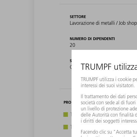
SETTORE
Lavorazione di metalli / Job shop
NUMERO DI DIPENDENTI
20
SEDE
Gyeonggi-do, Corea del Sud
PRODOTTI TRUMPF
TruLaser 5030 fiber
TruBend 5130