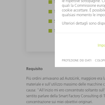
TruBend 5170
TruLaser Tube 7000
Smart Factory Consulting
TruConnect
Requisito
Più ordini arrivavano ad AutoLink, maggiore era l
materiale e sull'utilizzo massimo delle macchine c
causa: "All'inizio mi ero concentrato soltanto sul
sentito parlare della Smart Factory Consulting di 
concentrazione sui miei obiettivi originari.