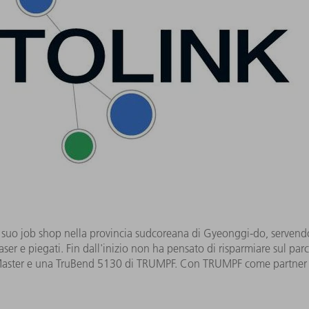
 suo job shop nella provincia sudcoreana di Gyeonggi-do, servendo 
laser e piegati. Fin dall'inizio non ha pensato di risparmiare sul p
Master e una TruBend 5130 di TRUMPF. Con TRUMPF come partner o