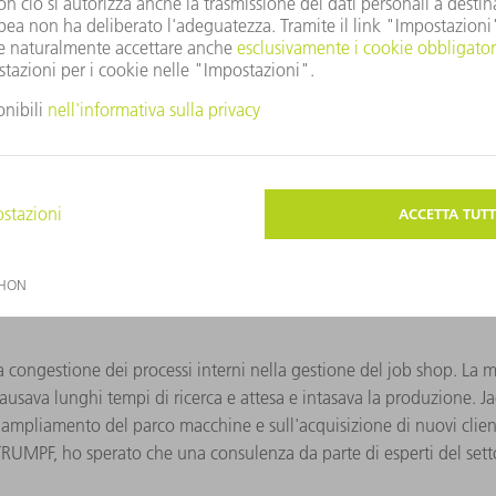
a congestione dei processi interni nella gestione del job shop. La 
ausava lunghi tempi di ricerca e attesa e intasava la produzione. J
l'ampliamento del parco macchine e sull'acquisizione di nuovi clie
TRUMPF, ho sperato che una consulenza da parte di esperti del sett