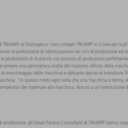
 di TRUMPF di Ditzingen e i loro colleghi TRUMPF in Corea del Sud
ato le potenzialità di ottimizzazione nei cicli di produzione ed ela
la produttività di AutoLink con processi di produzione perfettament
re sempre una panoramica esatta del massimo utilizzo delle macchi
oni di monitoraggio delle macchine e abbiamo deciso di introdurre 
acchine. "In questo modo ogni volta che una macchina si ferma, è po
empestivo del materiale alla macchina, dovuto a un'interruzione de
i produzione, gli Smart Factory Consultant di TRUMPF hanno suppo