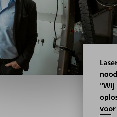
Lase
nood
"Wij
oplo
voor