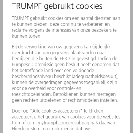
AANMELDEN VOOR NIEUWSBRIEF
MYTRUMPF
VEILIGHEIDSGEGEVENSBLADEN
PRODUCTEN
MACHINES & SYSTEMEN
LASER
VERMOGENSELEKTRONICA
ELEKTROGEREEDSCHAP
SMART FACTORY
SOFTWARE
SERVICES
TOEPASSINGEN
SECTOREN
ONDERNEMING
CARRIÈRE
VACATURES
BEDRIJFSPROFIEL
RAAD VAN BESTUUR
JAARVERSLAG
BEDRIJFSPRINCIPES
COMPLIANCE
KLOKKENLUIDERSYSTEEM