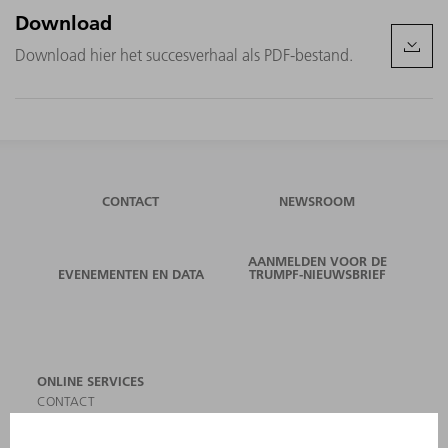
Download
Download hier het succesverhaal als PDF-bestand.
CONTACT
NEWSROOM
AANMELDEN VOOR DE
EVENEMENTEN EN DATA
TRUMPF-NIEUWSBRIEF
ONLINE SERVICES
CONTACT
LOCATIES
EVENEMENTEN EN DATA