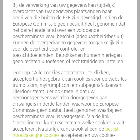
ELEKTROGEREEDSCHAP
SMART FACTORY
SOFTWARE
SERVICES
TOEPASSINGEN
SECTOREN
ONDERNEMING
CARRIÈRE
VACATURES
BEDRIJFSPROFIEL
RAAD VAN BESTUUR
JAARVERSLAG
BEDRIJFSPRINCIPES
COMPLIANCE
KLOKKENLUIDERSYSTEEM
BEVEILIGING
PERSBERICHTEN
TIJDSCHRIFTEN
DUURZAAMHEID
MILIEU EN KLIMAAT
SAMENLEVING EN ONDERNEMING
BEDRIJFSVOERING