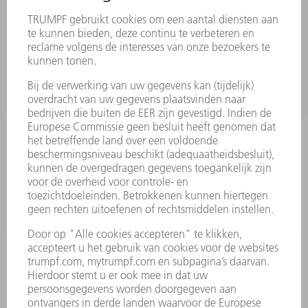
VEILIGHEIDSGEGEVENSBLADEN
PRODUCTEN
MACHINES & SYSTEMEN
LASER
VERMOGENSELEKTRONICA
ELEKTROGEREEDSCHAP
SMART FACTORY
SOFTWARE
SERVICES
TOEPASSINGEN
SECTOREN
ONDERNEMING
CARRIÈRE
VACATURES
BEDRIJFSPROFIEL
RAAD VAN BESTUUR
JAARVERSLAG
BEDRIJFSPRINCIPES
COMPLIANCE
KLOKKENLUIDERSYSTEEM
BEVEILIGING
PERSBERICHTEN