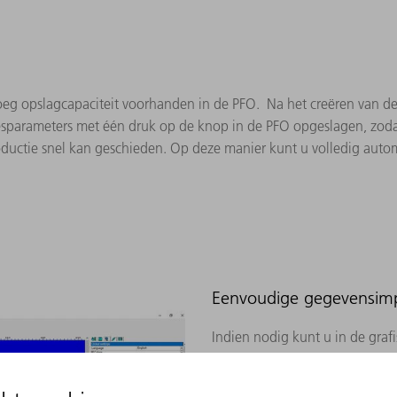
oeg opslagcapaciteit voorhanden in de PFO. Na het creëren van d
sparameters met één druk op de knop in de PFO opgeslagen, zodat
ductie snel kan geschieden. Op deze manier kunt u volledig auto
Eenvoudige gegevensim
Indien nodig kunt u in de graf
aanbrengen in de klantspecifie
compatibel met alle programm