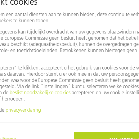
Beschikbare CAD-formaten voo
dxf, dwg, dxb, step, iges, brep