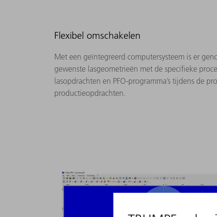
Flexibel omschakelen
Met een geïntegreerd computersysteem is er gen
gewenste lasgeometrieën met de specifieke proce
lasopdrachten en PFO-programma’s tijdens de pro
productieopdrachten.