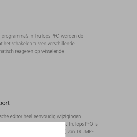
e programma’s in TruTops PFO worden de
 het schakelen tussen verschillende
matisch reageren op wisselende
port
ische editor heel eenvoudig wijzigingen
ke parameters van het lasproces. TruTops PFO is
eerbare focusseeroptieken (PFO) van TRUMPF.