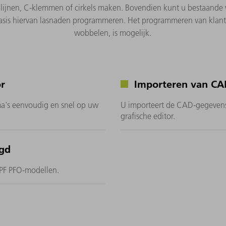
d lijnen, C-klemmen of cirkels maken. Bovendien kunt u bestaande
asis hiervan lasnaden programmeren. Het programmeren van klantsp
wobbelen, is mogelijk.
r
Importeren van CA
a's eenvoudig en snel op uw
U importeert de CAD-gegevens
grafische editor.
rgd
MPF PFO-modellen.