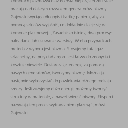
komorach plazmowych aż do ostatniej cząsteczki i stale
pracują nad dalszym rozwojem generatorów plazmy.
Gajewski wyciąga długopis i kartkę papieru, aby za
pomocą szkiców wyjaśnić, co dokładnie dzieje się w
komorze plazmowej. „Zasadniczo istnieją dwa procesy:
nakładanie lub usuwanie warstwy. W obu przypadkach
metodą z wyboru jest plazma. Stosujemy tutaj gaz
szlachetny, na przykład argon. Jest łatwy do zdobycia i
kosztuje niewiele. Dostarczając energię za pomocą
naszych generatorów, tworzymy plazmę. Można ją
następnie wykorzystać do powlekania różnego rodzaju
rzeczy. Jeśli zużyjemy dużo energii, możemy tworzyć
struktury w materiale, a nawet wiercić otwory. Eksperci
nazywają ten proces wytrawianiem plazmą”, mówi
Gajewski.