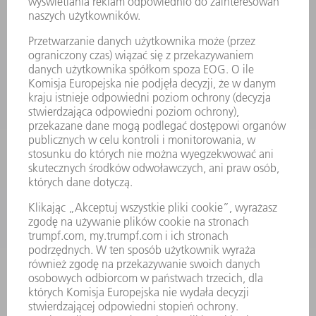
MYTRUMPF
KARTY BEZPIECZEŃSTWA
PRODUKTY
MASZYNY & SYSTEMY
LASER
ENERGOELEKTRONIKA
ELEKTRONARZĘDZIA
SMART FACTORY
OPROGRAMOWANIE
USŁUGI SERWISOWE
ZASTOSOWANIA
BRANŻE
FIRMA
KARIERA
OFERTY STANOWISK
PROFIL FIRMY
ZARZĄD
SPRAWOZDANIE Z DZIAŁALNOŚCI
ZASADY BIZNESOWE
ZAPEWNIENIE ZGODNOŚCI DZIAŁALNOŚCI Z REGULACJAMI
SYSTEM ZGŁASZANIA NIEPRAWIDŁOWOŚCI
BEZPIECZEŃSTWO