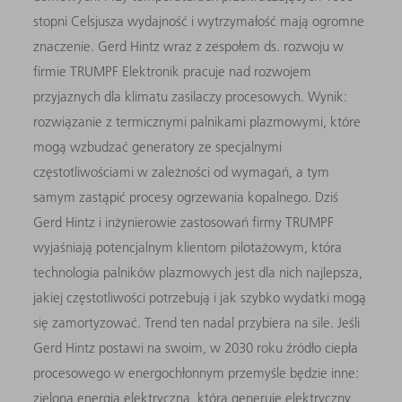
stopni Celsjusza wydajność i wytrzymałość mają ogromne
znaczenie. Gerd Hintz wraz z zespołem ds. rozwoju w
firmie TRUMPF Elektronik pracuje nad rozwojem
przyjaznych dla klimatu zasilaczy procesowych. Wynik:
rozwiązanie z termicznymi palnikami plazmowymi, które
mogą wzbudzać generatory ze specjalnymi
częstotliwościami w zależności od wymagań, a tym
samym zastąpić procesy ogrzewania kopalnego. Dziś
Gerd Hintz i inżynierowie zastosowań firmy TRUMPF
wyjaśniają potencjalnym klientom pilotażowym, która
technologia palników plazmowych jest dla nich najlepsza,
jakiej częstotliwości potrzebują i jak szybko wydatki mogą
się zamortyzować. Trend ten nadal przybiera na sile. Jeśli
Gerd Hintz postawi na swoim, w 2030 roku źródło ciepła
procesowego w energochłonnym przemyśle będzie inne:
zielona energia elektryczna, która generuje elektryczny