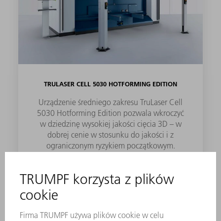
TRULASER CELL 5030 HOTFORMING EDITION
Urządzenie średniego zakresu TruLaser Cell
5030 Hotforming Edition pozwala wkroczyć
w dziedzinę wysokiej jakości cięcia 3D – w
dobrej cenie w stosunku do jakości i z
ograniczonym ryzykiem początkowym.
DO PRODUKTU