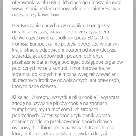
KONTAKT
NEWSROOM
SUBSKRYPCJA BIULETYNU
WYDARZENIA I TERMINY
FIRMY TRUMPF
SERWIS ONLINE
KONTAKT
LOKALIZACJE
WYDARZENIA I TERMINY
SUBSKRYPCJA NEWSLETTERA
MYTRUMPF
KARTY BEZPIECZEŃSTWA
PRODUKTY
MASZYNY & SYSTEMY
LASER