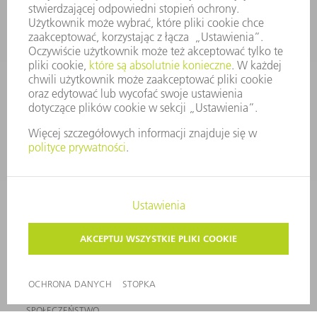
ENERGOELEKTRONIKA
ELEKTRONARZĘDZIA
SMART FACTORY
OPROGRAMOWANIE
USŁUGI SERWISOWE
ZASTOSOWANIA
BRANŻE
FIRMA
KARIERA
OFERTY STANOWISK
PROFIL FIRMY
ZARZĄD
SPRAWOZDANIE Z DZIAŁALNOŚCI
ZASADY BIZNESOWE
ZAPEWNIENIE ZGODNOŚCI DZIAŁALNOŚCI Z REGULACJAMI
SYSTEM ZGŁASZANIA NIEPRAWIDŁOWOŚCI
BEZPIECZEŃSTWO
INFORMACJE PRASOWE
MAGAZYNY
ZRÓWNOWAŻONY ROZWÓJ
ŚRODOWISKO I KLIMAT
SPOŁECZEŃSTWO