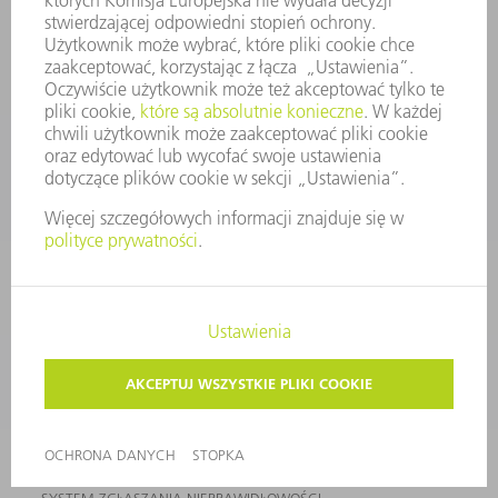
WYDARZENIA I TERMINY
SUBSKRYPCJA NEWSLETTERA
MYTRUMPF
KARTY BEZPIECZEŃSTWA
PRODUKTY
MASZYNY & SYSTEMY
LASER
ENERGOELEKTRONIKA
ELEKTRONARZĘDZIA
SMART FACTORY
OPROGRAMOWANIE
USŁUGI SERWISOWE
ZASTOSOWANIA
BRANŻE
FIRMA
KARIERA
OFERTY STANOWISK
PROFIL FIRMY
ZARZĄD
SPRAWOZDANIE Z DZIAŁALNOŚCI
ZASADY BIZNESOWE
ZAPEWNIENIE ZGODNOŚCI DZIAŁALNOŚCI Z REGULACJAMI