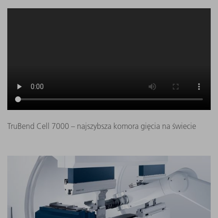
TruBend Cell 7000 – najszybsza komora gięcia na świecie