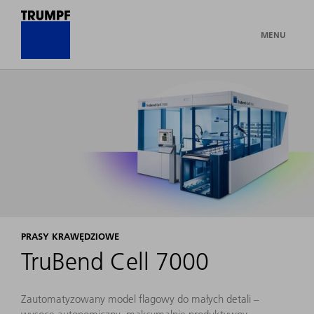
MENU
PRASY KRAWĘDZIOWE
TruBend Cell 7000
Zautomatyzowany model flagowy do małych detali –