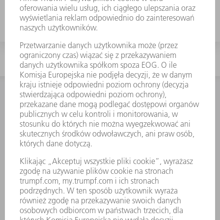
TRUMPF za pomocą ustandaryzowanych
interfejsów OPC UA ze swoim indywidualnym
systemem monitorowania.
KONTAKT
NEWSROOM
SUBSKRYPCJA BIULETYNU
WYDARZENIA I TERMINY
FIRMY TRUMPF
SERWIS ONLINE
KONTAKT
LOKALIZACJE