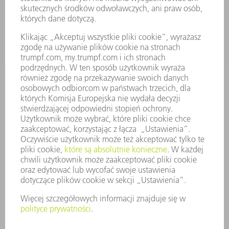
BRANŻE
FIRMA
KARIERA
OFERTY STANOWISK
PROFIL FIRMY
ZARZĄD
SPRAWOZDANIE Z DZIAŁALNOŚCI
ZASADY BIZNESOWE
ZAPEWNIENIE ZGODNOŚCI DZIAŁALNOŚCI Z REGULACJAMI
SYSTEM ZGŁASZANIA NIEPRAWIDŁOWOŚCI
BEZPIECZEŃSTWO
INFORMACJE PRASOWE
MAGAZYNY
ZRÓWNOWAŻONY ROZWÓJ
ŚRODOWISKO I KLIMAT
SPOŁECZEŃSTWO
KIEROWANIE PRZEDSIĘBIORSTWEM