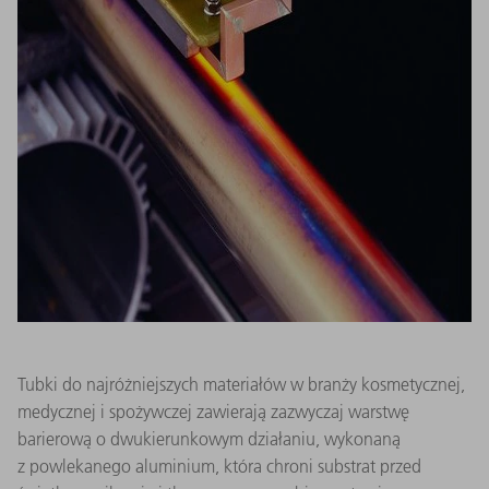
Tubki do najróżniejszych materiałów w branży kosmetycznej,
medycznej i spożywczej zawierają zazwyczaj warstwę
barierową o dwukierunkowym działaniu, wykonaną
z powlekanego aluminium, która chroni substrat przed