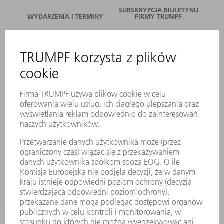
SUBSKRYPCJA BIULETYNU
WYDARZENIA I TERMINY
FIRMY TRUMPF
SERWIS ONLINE
KONTAKT
LOKALIZACJE
WYDARZENIA I TERMINY
SUBSKRYPCJA NEWSLETTERA
MYTRUMPF
KARTY BEZPIECZEŃSTWA
PRODUKTY
MASZYNY & SYSTEMY
LASER
ENERGOELEKTRONIKA
ELEKTRONARZĘDZIA
SMART FACTORY
OPROGRAMOWANIE
USŁUGI SERWISOWE
ZASTOSOWANIA