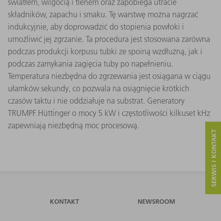
światłem, wilgocią i tlenem oraz zapobiega utracie
składników, zapachu i smaku. Tę warstwę można nagrzać
indukcyjnie, aby doprowadzić do stopienia powłoki i
umożliwić jej zgrzanie. Ta procedura jest stosowana zarówna
podczas produkcji korpusu tubki ze spoiną wzdłużną, jak i
podczas zamykania zagięcia tuby po napełnieniu.
Temperatura niezbędna do zgrzewania jest osiągana w ciągu
ułamków sekundy, co pozwala na osiągnięcie krótkich
czasów taktu i nie oddziałuje na substrat. Generatory
TRUMPF Hüttinger o mocy 5 kW i częstotliwości kilkuset kHz
zapewniają niezbędną moc procesową.
SERWIS I KONTAKT
KONTAKT
NEWSROOM