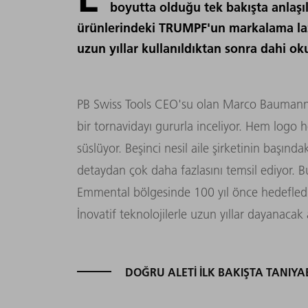
boyutta olduğu tek bakışta anlaşıl
ürünlerindeki TRUMPF'un markalama laz
uzun yıllar kullanıldıktan sonra dahi oku
PB Swiss Tools CEO'su olan Marco Baumann,
bir tornavidayı gururla inceliyor. Hem logo hem
süslüyor. Beşinci nesil aile şirketinin başınd
detaydan çok daha fazlasını temsil ediyor. 
Emmental bölgesinde 100 yıl önce hedeflediğ
İnovatif teknolojilerle uzun yıllar dayanacak 
DOĞRU ALETI ILK BAKIŞTA TANIYA