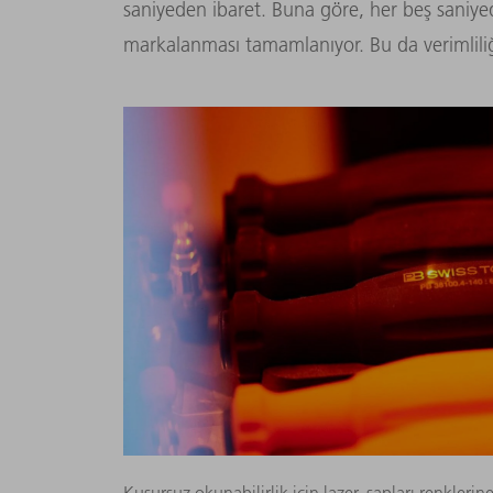
saniyeden ibaret. Buna göre, her beş saniye
markalanması tamamlanıyor. Bu da verimliliği
Kusursuz okunabilirlik için lazer, sapları renkleri