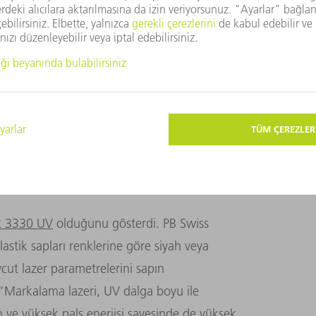
e yaptı. “Bir markalama için boya
ı da söz konusu olmuyor. Lazerle
uruma süresinden de tasarruf etmiş
n PB Swiss Tools, bu amaç doğrultusunda
Bir süredir TRUMPF ile çalışıyoruz ve sürekli
ek aldık. Markalama konusunda da
ıktı” diyor Marco Baumann.
k 3330 UV
olduğunu gösterdi. PB Swiss
lastik sapları renklerine göre siyah veya
ut lazer parametrelerini sapın
 “Markalama lazeri, UV dalga boyu ile
 ve yüksek pals enerjisi sayesinde de yüksek