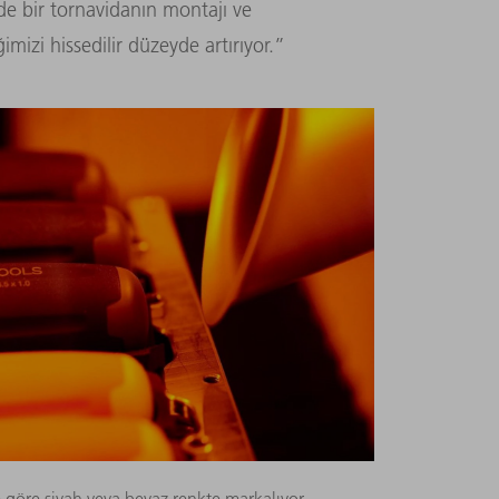
de bir tornavidanın montajı ve
mizi hissedilir düzeyde artırıyor.”
ne göre siyah veya beyaz renkte markalıyor.