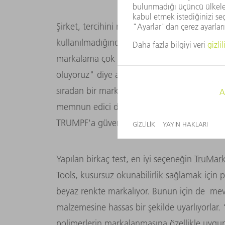
Şirket, tercihini markalama lazerleri yönünd
kullanılmadığında, bunu zamanla kaybolmas
markalama çok daha uzun ömürlü; ayrıca, k
oluyoruz" diye açıklıyor Kernen. Öte yanda
sıradan bir markalama sistemi kullanmıyor. “
memnun edici düzeyde danışmanlık ve dest
TRUMPF'a güvenebileceğimiz son derece aç
Yapılan birkaç test, en iyi seçeneğin
TruMar
Tools, kusursuz okunabilirlik sağlamak için p
beyaz renkte markalıyor. Bunun için de mevc
malzemesine hassas bir şekilde uyarlıyorlar.
polimerlerin markalanmasına özellikle uygun