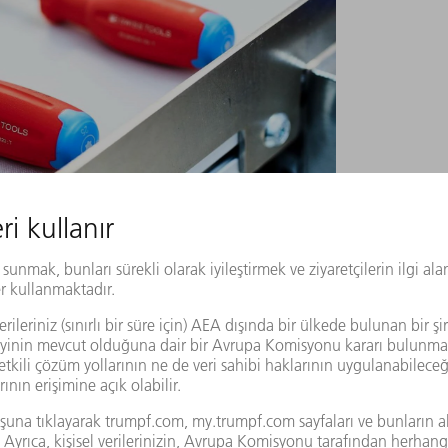
ç kapaklarına lazer tarafından ilgili vida profilinin
ÖZÜMLER