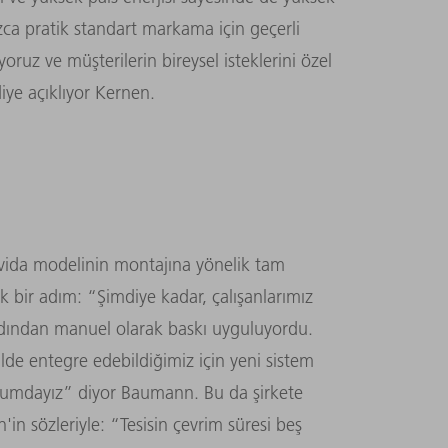
nızca pratik standart markama için geçerli
yoruz ve müşterilerin bireysel isteklerini özel
diye açıklıyor Kernen.
avida modelinin montajına yönelik tam
ük bir adım: “Şimdiye kadar, çalışanlarımız
p ardından manuel olarak baskı uyguluyordu.
lde entegre edebildiğimiz için yeni sistem
 durumdayız” diyor Baumann. Bu da şirkete
'in sözleriyle: “Tesisin çevrim süresi beş