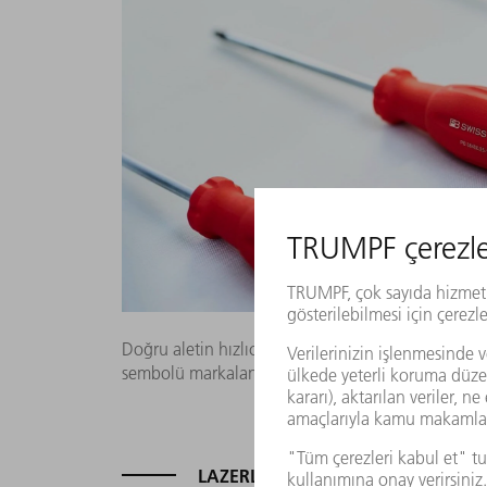
Doğru aletin hızlıca bulunabilmesi için, aletlerin u
sembolü markalanıyor.
LAZERLE DAHA UZUN ÖMÜRLÜ Ç