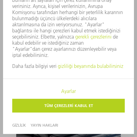
Can´t be done? Oh yes
it can!