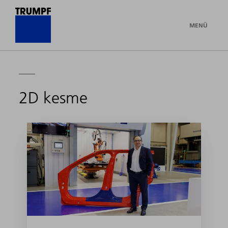
MENÜ
2D kesme