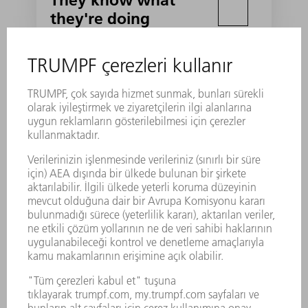
they're doing
Mr. Abraham is not
amused