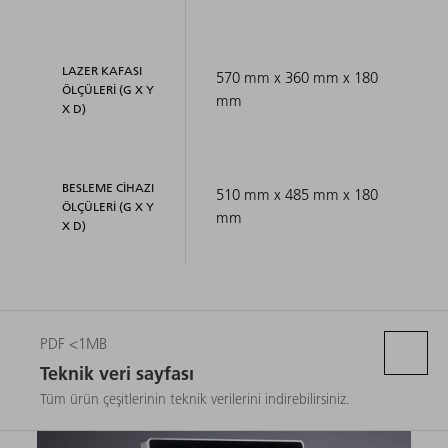
LAZER KAFASI
570 mm x 360 mm x 180
ÖLÇÜLERI (G X Y
mm
X D)
BESLEME CIHAZI
510 mm x 485 mm x 180
ÖLÇÜLERI (G X Y
mm
X D)
PDF <1MB
Teknik veri sayfası
Tüm ürün çeşitlerinin teknik verilerini indirebilirsiniz.