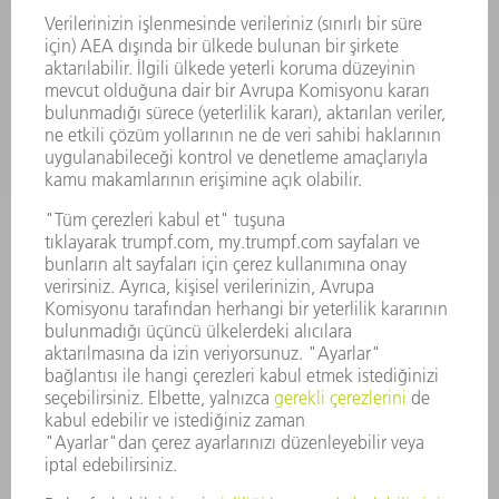
UYGULAMALAR
SEKTÖRLER
ŞIRKET
KARIYER
SUNULAN POZISYONLAR
ŞIRKET PROFILI
YÖNETIM
FAALIYET RAPORU
ŞIRKET PRENSIPLERI
MEVZUATLARA UYUM
BILDIRIM SISTEMI
GÜVENLIK
BASIN BÜLTENLERI
DERGILER
SÜRDÜRÜLEBILIRLIK
ÇEVRE VE IKLIM
SOSYAL VE TOPLUMSAL KONULAR
ŞIRKET YÖNETIMI