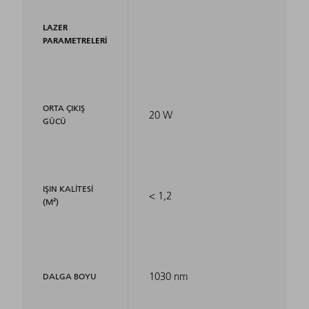
LAZER
PARAMETRELERI
ORTA ÇIKIŞ
20 W
GÜCÜ
IŞIN KALITESI
< 1,2
(M²)
1030 nm
DALGA BOYU