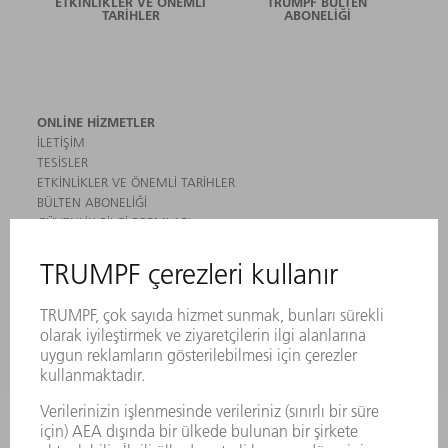
ETKINLIKLER VE ÖNEMLI
TRUMPF BÜLTEN
TARIHLER
ABONELIĞI
ONLINE HIZMETLER
İLETIŞIM
TESISLER
ETKINLIKLER VE ÖNEMLI TARIHLER
BÜLTEN ABONELIĞI
GÜVENLIK BILGI FORMLARI
ÜRÜNLER
MAKINALAR VE SISTEMLER
LAZER
GÜÇ ELEKTRONIĞI SISTEMI
ELEKTRIKLI ALETLER
SMART FACTORY
YAZILIM
SERVISLER
UYGULAMALAR
SEKTÖRLER
ŞIRKET