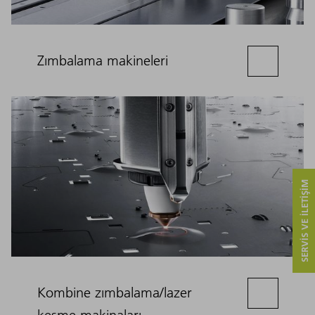
Zımbalama makineleri
SERVIS VE ILETIŞIM
Kombine zımbalama/lazer
kesme makinaları