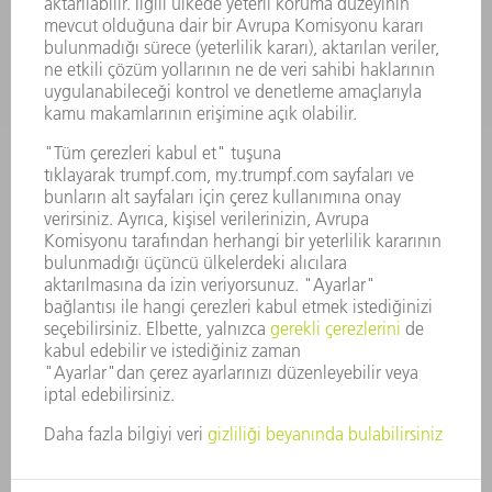
KARIYER
SUNULAN POZISYONLAR
ŞIRKET PROFILI
YÖNETIM
FAALIYET RAPORU
ŞIRKET PRENSIPLERI
MEVZUATLARA UYUM
BILDIRIM SISTEMI
GÜVENLIK
BASIN BÜLTENLERI
DERGILER
SÜRDÜRÜLEBILIRLIK
ÇEVRE VE IKLIM
SOSYAL VE TOPLUMSAL KONULAR
ŞIRKET YÖNETIMI