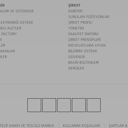
ER
ŞIRKET
ALAR VE SISTEMLER
KARIYER
SUNULAN POZISYONLAR
EKTRONIĞI SISTEMI
ŞIRKET PROFILI
IKLI ALETLER
YÖNETIM
 FACTORY
FAALIYET RAPORU
M
ŞIRKET PRENSIPLERI
LER
MEVZUATLARA UYUM
LAMALAR
BILDIRIM SISTEMI
RLER
GÜVENLIK
BASIN BÜLTENLERI
DERGILER
TELIF HAKKI VE TESCILLI MARKA
KULLANIM KOŞULLARI
ŞARTLAR &