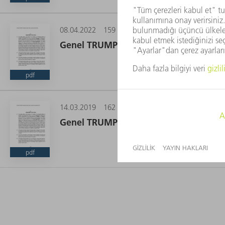
08.04.2022
159 KB
Genel TRUMPF yazılım lisans koşulları 
pdf
14.03.2019
162 KB
Genel TRUMPF yazılım lisans koşulları (
pdf