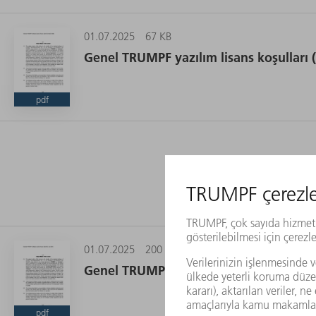
01.07.2025
67 KB
Genel TRUMPF yazılım lisans koşulları 
pdf
01.07.2025
200 KB
Genel TRUMPF yazılım lisans koşulları 
pdf