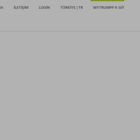
MA
İLETIŞIM
LOGIN
TÜRKIYE | TR
MYTRUMPF'A GIT