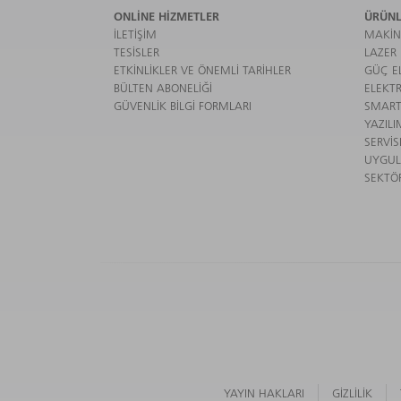
ONLINE HIZMETLER
ÜRÜNL
İLETIŞIM
MAKIN
TESISLER
LAZER
ETKINLIKLER VE ÖNEMLI TARIHLER
GÜÇ EL
BÜLTEN ABONELIĞI
ELEKTR
GÜVENLIK BILGI FORMLARI
SMART
YAZILI
SERVIS
UYGU
SEKTÖ
YAYIN HAKLARI
GIZLILIK