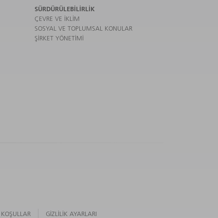
SÜRDÜRÜLEBILIRLIK
ÇEVRE VE IKLIM
SOSYAL VE TOPLUMSAL KONULAR
ŞIRKET YÖNETIMI
 KOŞULLAR
GIZLILIK AYARLARI