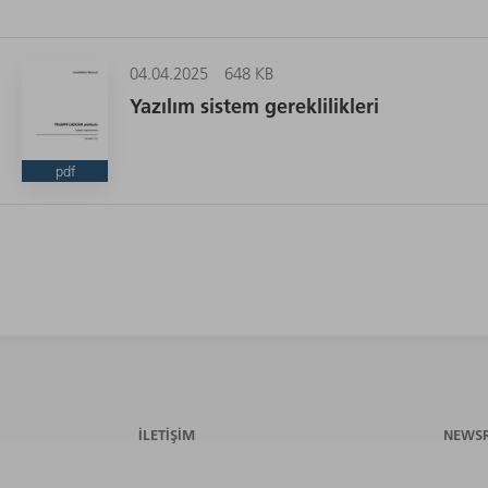
04.04.2025
648 KB
Yazılım sistem gereklilikleri
pdf
İLETIŞIM
NEWS