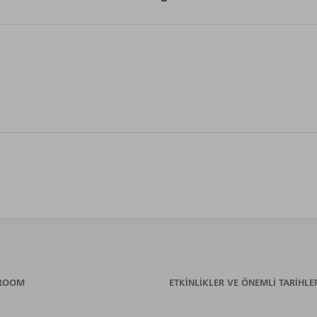
ROOM
ETKINLIKLER VE ÖNEMLI TARIHLE