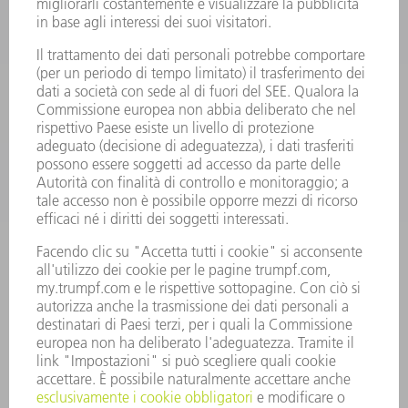
MACCHINE UTENSILI ELETTRICHE
SMART FACTORY
SOFTWARE
SERVICES
APPLICAZIONI
SETTORI
L'AZIENDA
CARRIERA
OFFERTE DI LAVORO
PROFILO DELL'AZIENDA
PRESIDENZA
RELAZIONE DI BILANCIO
PRINCIPI AZIENDALI
COMPLIANCE
SISTEMA DI WHISTLEBLOWING
SECURITY
COMUNICATI STAMPA
RIVISTE
SOSTENIBILITÀ
CLIMA E AMBIENTE
IMPEGNO SOCIALE E COMUNITARIO
GOVERNANCE AZIENDALE