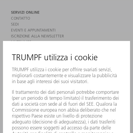
SERVIZI ONLINE
CONTATTO
SEDI
EVENTI E APPUNTAMENTI
ISCRIZIONE ALLA NEWSLETTER
MYTRUMPF
SCHEDE DI SICUREZZA
PRODOTTI
MACCHINE & SISTEMI
LASER
ELETTRONICA DI POTENZA
MACCHINE UTENSILI ELETTRICHE
SMART FACTORY
SOFTWARE
SERVICES
APPLICAZIONI
SETTORI
L'AZIENDA
CARRIERA
OFFERTE DI LAVORO
PROFILO DELL'AZIENDA