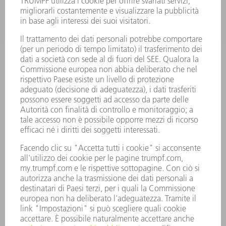
ELETTRONICA DI POTENZA
MACCHINE UTENSILI ELETTRICHE
SMART FACTORY
SOFTWARE
SERVICES
APPLICAZIONI
SETTORI
L'AZIENDA
CARRIERA
OFFERTE DI LAVORO
PROFILO DELL'AZIENDA
PRESIDENZA
RELAZIONE DI BILANCIO
PRINCIPI AZIENDALI
COMPLIANCE
SISTEMA DI WHISTLEBLOWING
SECURITY
COMUNICATI STAMPA
RIVISTE
SOSTENIBILITÀ
CLIMA E AMBIENTE
IMPEGNO SOCIALE E COMUNITARIO