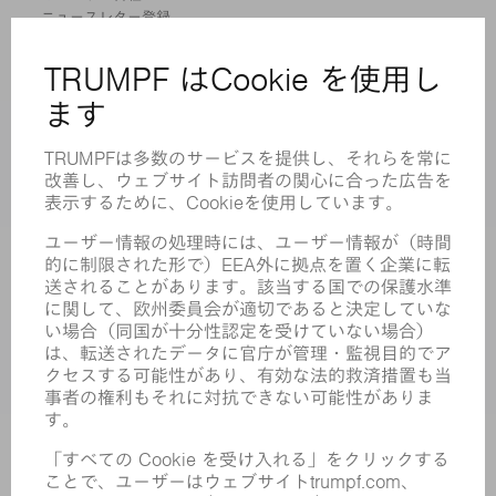
ニュースレター登録
MYTRUMPF
安全データシート
製品
機械 & システム
レーザ
パワーエレクトロニクス
電気ツール
スマートファクトリー
ソフトウェア
サービス
アプリケーション
業界
企業
キャリア
求人情報
企業プロフィール
取締役会
年次報告書
企業理念
コンプライアンス
内部通報制度