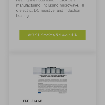
heating methods used in SiC/GaN
manufacturing, including microwave, RF
dielectric, DC resistive, and induction
heating.
ホワイトペーパーをリクエストする
PDF - 814 KB