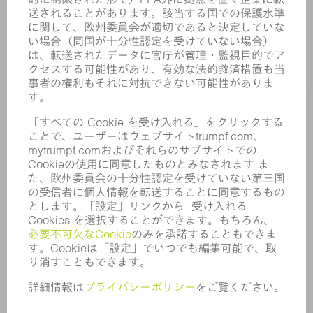
業界
企業
キャリア
求人情報
企業プロフィール
取締役会
年次報告書
企業理念
コンプライアンス
内部通報制度
セキュリティ
プレスリリース
マガジン
サステナビリティ
気候と環境
社会と地域
コーポレートガバナンス