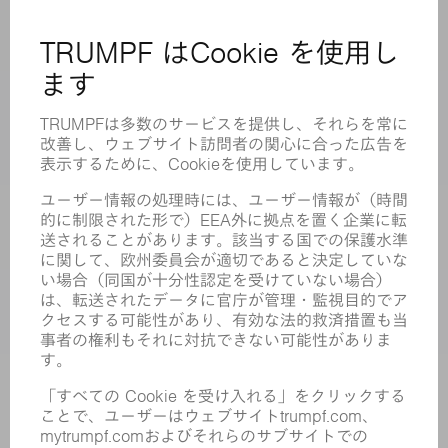
MYTRUMPF
安全データシート
製品
機械 & システム
レーザ
パワーエレクトロニクス
電気ツール
スマートファクトリー
ソフトウェア
サービス
アプリケーション
業界
企業
キャリア
求人情報
企業プロフィール
取締役会
年次報告書
企業理念
コンプライアンス
内部通報制度
セキュリティ