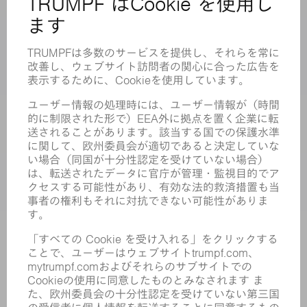
製品
機械 & システム
レーザ
パワーエレクトロニクス
電気ツール
スマートファクトリー
ソフトウェア
サービス
アプリケーション
業界
企業
キャリア
求人情報
企業プロフィール
取締役会
年次報告書
企業理念
コンプライアンス
内部通報制度
セキュリティ
プレスリリース
マガジン