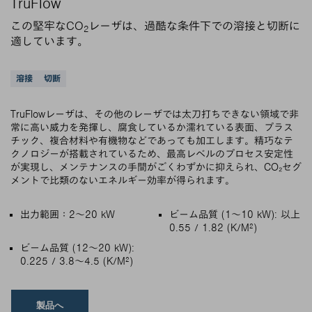
TruFlow
この堅牢なCO
レーザは、過酷な条件下での溶接と切断に
2
適しています。
サポートされているアプリケーション
溶接
切断
TruFlowレーザは、その他のレーザでは太刀打ちできない領域で非
常に高い威力を発揮し、腐食しているか濡れている表面、プラス
チック、複合材料や有機物などであっても加工します。精巧なテ
クノロジーが搭載されているため、最高レベルのプロセス安定性
が実現し、メンテナンスの手間がごくわずかに抑えられ、CO₂セグ
メントで比類のないエネルギー効率が得られます。
主な特徴
出力範囲：2～20 kW
ビーム品質 (1～10 kW): 以上
0.55 / 1.82 (K/M²)
ビーム品質 (12～20 kW):
0.225 / 3.8～4.5 (K/M²)
製品へ