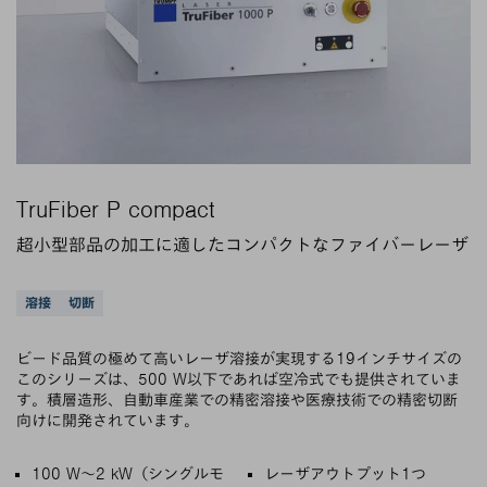
TruFiber P compact
超小型部品の加工に適したコンパクトなファイバーレーザ
サポートされているアプリケーション
溶接
切断
ビード品質の極めて高いレーザ溶接が実現する19インチサイズの
このシリーズは、500 W以下であれば空冷式でも提供されていま
す。積層造形、自動車産業での精密溶接や医療技術での精密切断
向けに開発されています。
主な特徴
100 W～2 kW（シングルモ
レーザアウトプット1つ