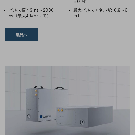
2
5.0 M
パルス幅：3 ns～2000
最大パルスエネルギ: 0.8～6
ns（最大4 Mhzにて）
mJ
製品へ