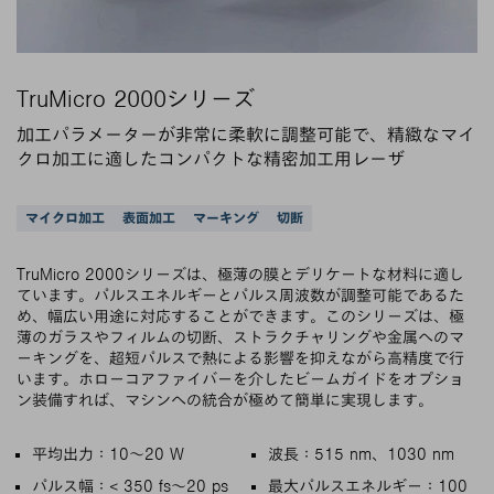
TruMicro 2000シリーズ
加工パラメーターが非常に柔軟に調整可能で、精緻なマイ
クロ加工に適したコンパクトな精密加工用レーザ
サポートされているアプリケーション
マイクロ加工
表面加工
マーキング
切断
TruMicro 2000シリーズは、極薄の膜とデリケートな材料に適し
ています。パルスエネルギーとパルス周波数が調整可能であるた
め、幅広い用途に対応することができます。このシリーズは、極
薄のガラスやフィルムの切断、ストラクチャリングや金属へのマ
ーキングを、超短パルスで熱による影響を抑えながら高精度で行
います。ホローコアファイバーを介したビームガイドをオプショ
ン装備すれば、マシンへの統合が極めて簡単に実現します。
主な特徴
平均出力：10～20 W
波長：515 nm、1030 nm
パルス幅：< 350 fs～20 ps
最大パルスエネルギー：100