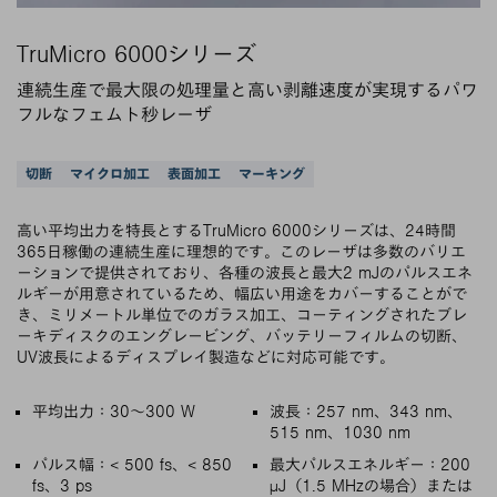
TruMicro 6000シリーズ
連続生産で最大限の処理量と高い剥離速度が実現するパワ
フルなフェムト秒レーザ
サポートされているアプリケーション
切断
マイクロ加工
表面加工
マーキング
高い平均出力を特長とするTruMicro 6000シリーズは、24時間
365日稼働の連続生産に理想的です。このレーザは多数のバリエ
ーションで提供されており、各種の波長と最大2 mJのパルスエネ
ルギーが用意されているため、幅広い用途をカバーすることがで
き、ミリメートル単位でのガラス加工、コーティングされたブレ
ーキディスクのエングレービング、バッテリーフィルムの切断、
UV波長によるディスプレイ製造などに対応可能です。
主な特徴
平均出力：30～300 W
波長：257 nm、343 nm、
515 nm、1030 nm
パルス幅：< 500 fs、< 850
最大パルスエネルギー：200
fs、3 ps
µJ（1.5 MHzの場合）または