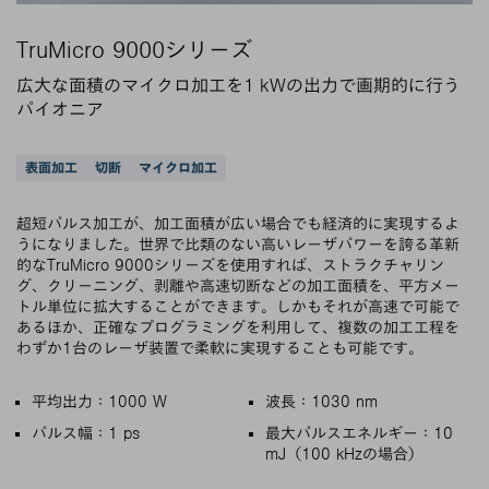
TruMicro 9000シリーズ
広大な面積のマイクロ加工を1 kWの出力で画期的に行う
パイオニア
サポートされているアプリケーション
表面加工
切断
マイクロ加工
超短パルス加工が、加工面積が広い場合でも経済的に実現するよ
うになりました。世界で比類のない高いレーザパワーを誇る革新
的なTruMicro 9000シリーズを使用すれば、ストラクチャリン
グ、クリーニング、剥離や高速切断などの加工面積を、平方メー
トル単位に拡大することができます。しかもそれが高速で可能で
あるほか、正確なプログラミングを利用して、複数の加工工程を
わずか1台のレーザ装置で柔軟に実現することも可能です。
主な特徴
平均出力：1000 W
波長：1030 nm
パルス幅：1 ps
最大パルスエネルギー：10
mJ（100 kHzの場合）