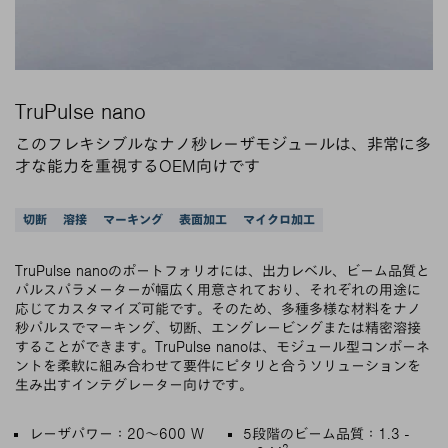
TruPulse nano
このフレキシブルなナノ秒レーザモジュールは、非常に多
才な能力を重視するOEM向けです
サポートされているアプリケーション
切断
溶接
マーキング
表面加工
マイクロ加工
TruPulse nanoのポートフォリオには、出力レベル、ビーム品質と
パルスパラメーターが幅広く用意されており、それぞれの用途に
応じてカスタマイズ可能です。そのため、多種多様な材料をナノ
秒パルスでマーキング、切断、エングレービングまたは精密溶接
することができます。TruPulse nanoは、モジュール型コンポーネ
ントを柔軟に組み合わせて要件にピタリと合うソリューションを
生み出すインテグレーター向けです。
主な特徴
レーザパワー：20～600 W
5段階のビーム品質：1.3 -