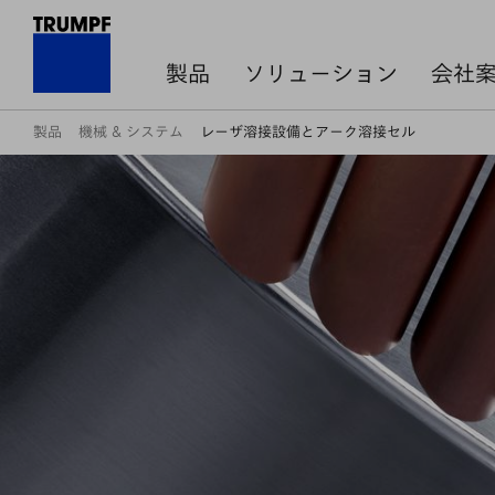
製品
ソリューション
会社
製品
機械 & システム
レーザ溶接設備とアーク溶接セル