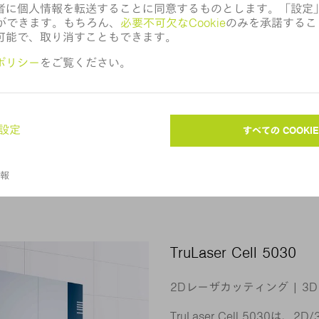
2Dレーザカッティング | 3
肉盛溶接
TRUMPFの3Dレーザ加工機Tru
カッティングと溶接ならびに
（LMD）に適しています。
能です。試作品から大量生産
した性能を示します。
製品へ
TruLaser Cell 5030
2Dレーザカッティング | 3
TruLaser Cell 503