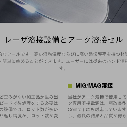
レーザ溶接設備とアーク溶接セル
想的なツールです。高い溶融温度ならびに高い熱伝導率を持つ
接を簡単に始めることができます。ユーザーには従来のハンド
す。
MIG/MAG溶接
ど歪みがない加工品が生み出
当社がアーク溶接で使用してい
ビードで後処理をする必要は
ン専用溶接電源は、新改良型パルス
の設備では、ロット数が多い
Control) にも対応して
り返し精度が、ロット数が変
し、最良の結果と品質が得ら