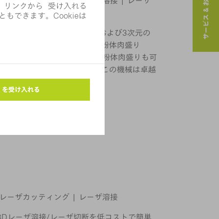
サービス & お問い合わせ
Dレーザカッティング | レーザ溶接 | レーザ
Laser Cell 3000は、2次元および3次元の
積層製造法、ひいてはレーザ粉体肉盛り
回転対称の部品への高速レーザ粉体肉盛りも可
に至るまで、多方面に優れたこの機械は卓越
Dレーザカッティング | レーザ溶接
0は、2D/3Dレーザ溶接/レーザ切断を低コストで簡単