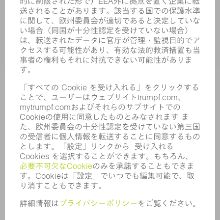
業界
企業
キャリア
求人情報
企業プロフィール
取締役会
年次報告書
企業理念
コンプライアンス
内部通報制度
セキュリティ
プレスリリース
マガジン
サステナビリティ
気候と環境
社会と地域
コーポレートガバナンス