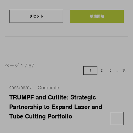
リセット
ページ 1 / 67
1
2
3
…
次
Corporate
2026/08/07
TRUMPF and Cutlite: Strategic
Partnership to Expand Laser and
Tube Cutting Portfolio