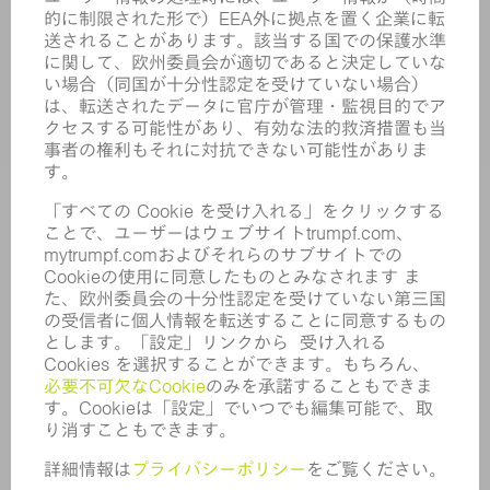
アプリケーション
業界
企業
キャリア
求人情報
企業プロフィール
取締役会
年次報告書
企業理念
コンプライアンス
内部通報制度
セキュリティ
プレスリリース
マガジン
サステナビリティ
気候と環境
社会と地域
コーポレートガバナンス