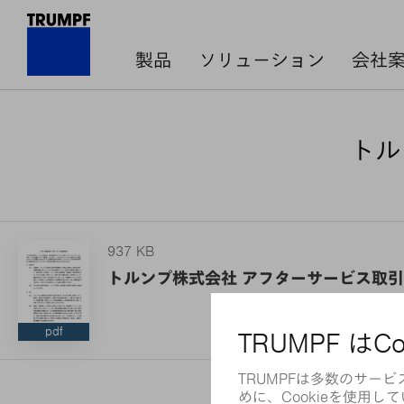
製品
ソリューション
会社
トル
937 KB
トルンプ株式会社 アフターサービス取
pdf